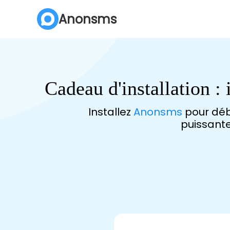
Anonsms
Anonsms
Anonsms
Cadeau d'installation : 
Installez
Anonsms
pour débl
puissante