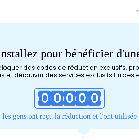
T
T
T
installez pour bénéficier d'u
oquer des codes de réduction exclusifs, prof
s et découvrir des services exclusifs fluides e
0
0
0
0
0
les gens ont reçu la réduction et l'ont utilisée