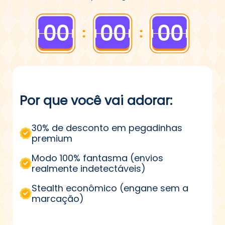
Čeština
Čeština
Čeština
Dansk
Dansk
Dansk
00
00
00
Suomi
Suomi
Suomi
Por que você vai adorar:
30% de desconto em pegadinhas
premium
Modo 100% fantasma (envios
realmente indetectáveis)
Stealth econômico (engane sem a
marcação)