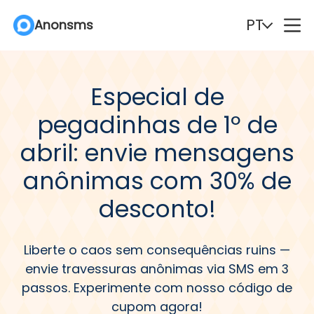
PT
PT
PT
Anonsms
Anonsms
Anonsms
English
English
English
Español
Español
Español
Especial de
Deutsch
Deutsch
Deutsch
Português
Português
Português
pegadinhas de 1º de
Italiano
Italiano
Italiano
English (Philippines)
English (Philippines)
English (Philippines)
abril: envie mensagens
anônimas com 30% de
Português (Brasil)
Português (Brasil)
Português (Brasil)
Русский
Русский
Русский
desconto!
Français
Français
Français
Nederlands
Nederlands
Nederlands
Liberte o caos sem consequências ruins —
Türkçe
Türkçe
Türkçe
Polski
Polski
Polski
envie travessuras anônimas via SMS em 3
passos. Experimente com nosso código de
Svenska
Svenska
Svenska
Norsk
Norsk
Norsk
cupom agora!