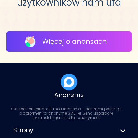
użytkowników nam ufa
Więcej o anonsach
Anonsms
Sikre personvernet ditt med Anonsms – den mest pålitelige
plattformen for anonyme SMS-er. Send usporbare
tekstmeldinger med full anonymitet.
Strony