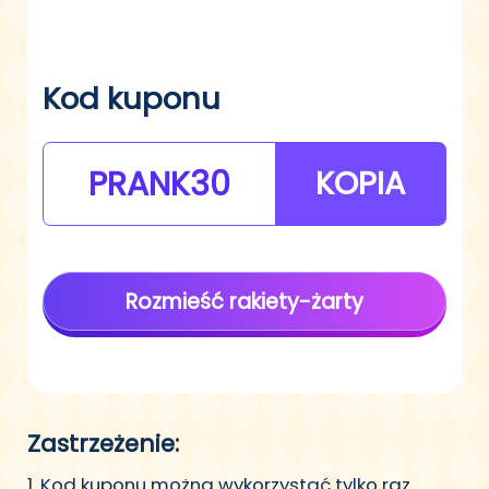
Kod kuponu
PRANK30
KOPIA
Rozmieść rakiety-żarty
Zastrzeżenie:
1. Kod kuponu można wykorzystać tylko raz.