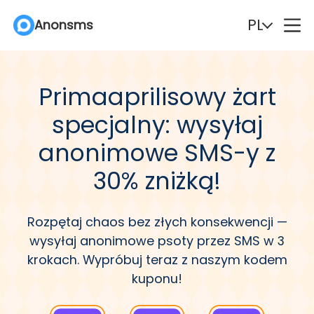
PL
PL
PL
Anonsms
Anonsms
Anonsms
English
English
English
Español
Español
Español
Primaaprilisowy żart
Deutsch
Deutsch
Deutsch
Português
Português
Português
specjalny: wysyłaj
Italiano
Italiano
Italiano
English (Philippines)
English (Philippines)
English (Philippines)
anonimowe SMS-y z
30% zniżką!
Português (Brasil)
Português (Brasil)
Português (Brasil)
Русский
Русский
Русский
Français
Français
Français
Nederlands
Nederlands
Nederlands
Rozpętaj chaos bez złych konsekwencji —
wysyłaj anonimowe psoty przez SMS w 3
Türkçe
Türkçe
Türkçe
Polski
Polski
Polski
krokach. Wypróbuj teraz z naszym kodem
kuponu!
Svenska
Svenska
Svenska
Norsk
Norsk
Norsk