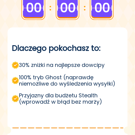
00
00
00
Čeština
Čeština
Čeština
Dansk
Dansk
Dansk
Suomi
Suomi
Suomi
Dlaczego pokochasz to:
30% zniżki na najlepsze dowcipy
100% tryb Ghost (naprawdę
niemożliwe do wyśledzenia wysyłki)
Przyjazny dla budżetu Stealth
(wprowadź w błąd bez marży)