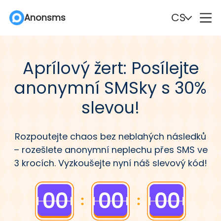
CS
CS
CS
Anonsms
Anonsms
Anonsms
English
English
English
Español
Español
Español
Aprílový žert: Posílejte
Deutsch
Deutsch
Deutsch
Português
Português
Português
anonymní SMSky s 30%
Italiano
Italiano
Italiano
English (Philippines)
English (Philippines)
English (Philippines)
slevou!
Português (Brasil)
Português (Brasil)
Português (Brasil)
Русский
Русский
Русский
Rozpoutejte chaos bez neblahých následků
– rozešlete anonymní neplechu přes SMS ve
Français
Français
Français
Nederlands
Nederlands
Nederlands
3 krocích. Vyzkoušejte nyní náš slevový kód!
Türkçe
Türkçe
Türkçe
Polski
Polski
Polski
00
00
00
Svenska
Svenska
Svenska
Norsk
Norsk
Norsk