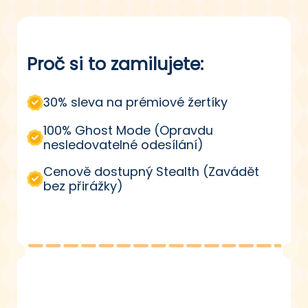
Čeština
Čeština
Čeština
Dansk
Dansk
Dansk
Suomi
Suomi
Suomi
Proč si to zamilujete:
30% sleva na prémiové žertíky
100% Ghost Mode (Opravdu
nesledovatelné odesílání)
Cenově dostupný Stealth (Zavádět
bez přirážky)