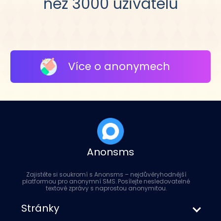
než 3000 uživatelů
Více o anonymech
Anonsms
Zajistěte si soukromí s Anonsms – nejdůvěryhodnější
platformou pro anonymní SMS. Posílejte nesledovatelné
textové zprávy s naprostou anonymitou.
Stránky