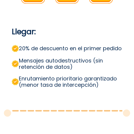
Čeština
Čeština
Čeština
Dansk
Dansk
Dansk
Suomi
Suomi
Suomi
Llegar:
20% de descuento en el primer pedido
Mensajes autodestructivos (sin
retención de datos)
Enrutamiento prioritario garantizado
(menor tasa de intercepción)