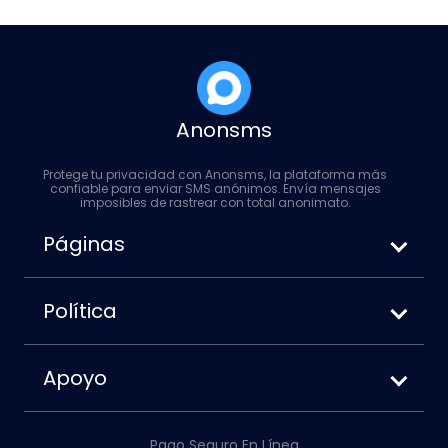
Anonsms
Protege tu privacidad con Anonsms, la plataforma más
confiable para enviar SMS anónimos. Envía mensajes
imposibles de rastrear con total anonimato.
Páginas
Cómo enviar SMS anónimos
Anonsms vs. Anonymoustext
Política
Cómo bloquear tu número al enviar
Términos de servicio
mensajes de texto
Política de privacidad
Apoyo
Política de cookies
Sobre nosotros
Descargo de responsabilidad
Contáctanos
Política de reembolso
Pago Seguro En Línea