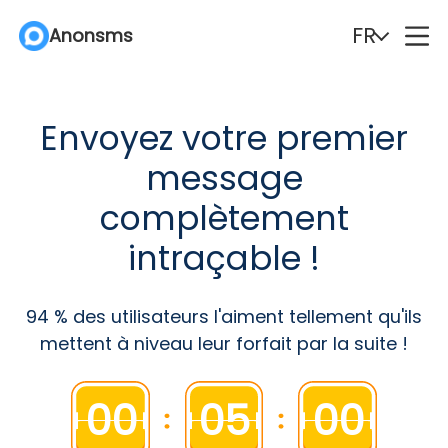
FR
FR
FR
Anonsms
Anonsms
Anonsms
English
English
English
Español
Español
Español
Envoyez votre premier
Deutsch
Deutsch
Deutsch
Português
Português
Português
message
Italiano
Italiano
Italiano
English (Philippines)
English (Philippines)
English (Philippines)
complètement
intraçable !
Português (Brasil)
Português (Brasil)
Português (Brasil)
Русский
Русский
Русский
Français
Français
Français
Nederlands
Nederlands
Nederlands
94 % des utilisateurs l'aiment tellement qu'ils
mettent à niveau leur forfait par la suite !
Türkçe
Türkçe
Türkçe
Polski
Polski
Polski
00
05
00
Svenska
Svenska
Svenska
Norsk
Norsk
Norsk