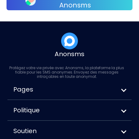
Anonsms
Anonsms
Protégez votre vie privée avec Anonsms, la plateforme la plus
fiable pour les SMS anonymes. Envoyez des messages
intraçables en toute anonymat.
Pages
Comment envoyer un SMS anonyme
Anonsms vs. Anonymoustext
Politique
Comment bloquer votre numéro lors de
Conditions d'utilisation
l'envoi de SMS
Politique de confidentialité
Soutien
Politique relative aux cookies