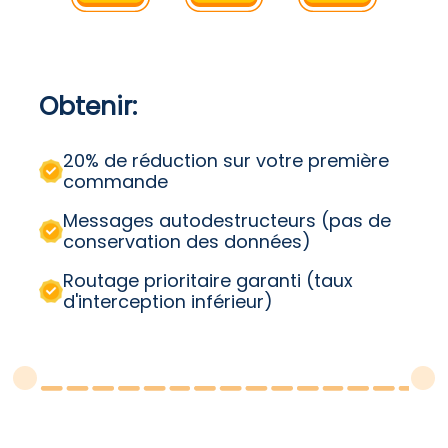
Čeština
Čeština
Čeština
Dansk
Dansk
Dansk
Suomi
Suomi
Suomi
Obtenir:
20% de réduction sur votre première
commande
Messages autodestructeurs (pas de
conservation des données)
Routage prioritaire garanti (taux
d'interception inférieur)