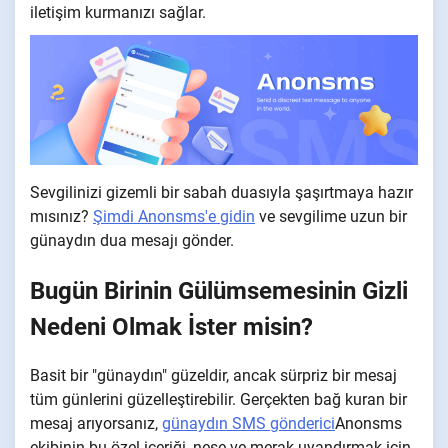
iletişim kurmanızı sağlar.
Sevgilinizi gizemli bir sabah duasıyla şaşırtmaya hazır
mısınız?
Şimdi Anonsms'e gidin
ve sevgilime uzun bir
günaydın dua mesajı gönder.
Bugün Birinin Gülümsemesinin Gizli
Nedeni Olmak İster misin?
Basit bir "günaydın" güzeldir, ancak sürpriz bir mesaj
tüm günlerini güzelleştirebilir. Gerçekten bağ kuran bir
mesaj arıyorsanız,
günaydın SMS gönderici
Anonsms
ekibinin bu özel içeriği, neşe ve merak uyandırmak için