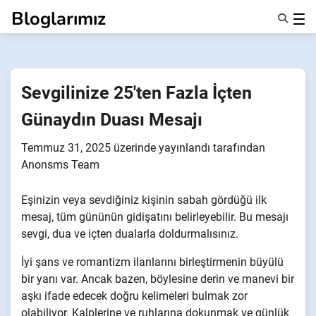
İçeriğe
Bloglarımız
geç
Özellikler
Hakkımızda
Anonsms
Sevgilinize 25'ten Fazla İçten
İş Ortaklarını Bildir
Günaydın Duası Mesajı
Temmuz 31, 2025
üzerinde yayınlandı
tarafından
Anonsms Team
Eşinizin veya sevdiğiniz kişinin sabah gördüğü ilk
mesaj, tüm gününün gidişatını belirleyebilir. Bu mesajı
sevgi, dua ve içten dualarla doldurmalısınız.
İyi şans ve romantizm ilanlarını birleştirmenin büyülü
bir yanı var. Ancak bazen, böylesine derin ve manevi bir
aşkı ifade edecek doğru kelimeleri bulmak zor
olabiliyor. Kalplerine ve ruhlarına dokunmak ve günlük