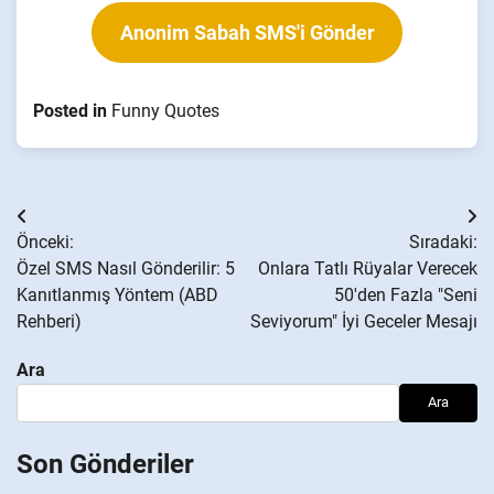
Anonim Sabah SMS'i Gönder
Posted in
Funny Quotes
Yazı
Önceki:
Sıradaki:
gezinmesi
Özel SMS Nasıl Gönderilir: 5
Onlara Tatlı Rüyalar Verecek
Kanıtlanmış Yöntem (ABD
50'den Fazla "Seni
Rehberi)
Seviyorum" İyi Geceler Mesajı
Ara
Ara
Son Gönderiler