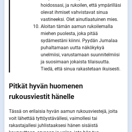
hoidossasi, ja rukoilen, että ympärilläsi
olevat ihmiset vahvistavat sinua
vastineeksi. Olet ainutlaatuinen mies.
Aloitan tämän aamun rukoilemalla
miehen puolesta, joka pitää
sydämestäni kiinni. Pyydän Jumalaa
puhaltamaan uutta näkökykyä
unelmiisi, varustamaan suunnitelmiisi
ja suosimaan jokaista tilaisuutta.
Tiedä, että sinua rakastetaan ikuisesti.
Pitkät hyvän huomenen
rukousviestit hänelle
Tässä on erilaisia hyvän aamun rukousviestejä, joita
voit lähettää tyttöystävällesi, vaimollesi tai
rakastajallesi juhlistaaksesi hänen sisäistä