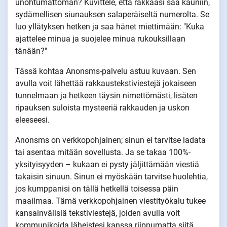
unohtumattoman? Kuvittele, että rakkaasi saa kauniin,
sydämellisen siunauksen salaperäiseltä numerolta. Se
luo yllätyksen hetken ja saa hänet miettimään: "Kuka
ajattelee minua ja suojelee minua rukouksillaan
tänään?"
Tässä kohtaa Anonsms-palvelu astuu kuvaan. Sen
avulla voit lähettää rakkaustekstiviestejä jokaiseen
tunnelmaan ja hetkeen täysin nimettömästi, lisäten
ripauksen suloista mysteeriä rakkauden ja uskon
eleeseesi.
Anonsms on verkkopohjainen; sinun ei tarvitse ladata
tai asentaa mitään sovellusta. Ja se takaa 100%-
yksityisyyden – kukaan ei pysty jäljittämään viestiä
takaisin sinuun. Sinun ei myöskään tarvitse huolehtia,
jos kumppanisi on tällä hetkellä toisessa päin
maailmaa. Tämä verkkopohjainen viestityökalu tukee
kansainvälisiä tekstiviestejä, joiden avulla voit
kommunikoida läheistesi kanssa riippumatta siitä,