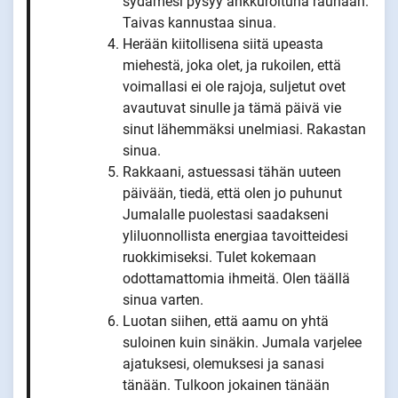
sydämesi pysyy ankkuroituna rauhaan.
Taivas kannustaa sinua.
Herään kiitollisena siitä upeasta
miehestä, joka olet, ja rukoilen, että
voimallasi ei ole rajoja, suljetut ovet
avautuvat sinulle ja tämä päivä vie
sinut lähemmäksi unelmiasi. Rakastan
sinua.
Rakkaani, astuessasi tähän uuteen
päivään, tiedä, että olen jo puhunut
Jumalalle puolestasi saadakseni
yliluonnollista energiaa tavoitteidesi
ruokkimiseksi. Tulet kokemaan
odottamattomia ihmeitä. Olen täällä
sinua varten.
Luotan siihen, että aamu on yhtä
suloinen kuin sinäkin. Jumala varjelee
ajatuksesi, olemuksesi ja sanasi
tänään. Tulkoon jokainen tänään