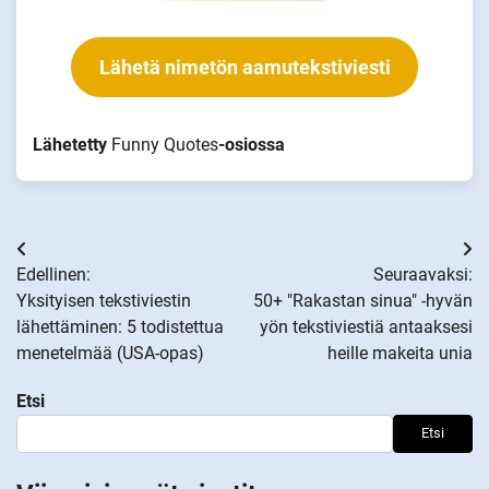
Lähetä nimetön aamutekstiviesti
Lähetetty
Funny Quotes
-osiossa
Artikkelien
Edellinen:
Seuraavaksi:
selaus
Yksityisen tekstiviestin
50+ "Rakastan sinua" -hyvän
lähettäminen: 5 todistettua
yön tekstiviestiä antaaksesi
menetelmää (USA-opas)
heille makeita unia
Etsi
Etsi