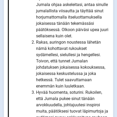
Jumala ohjaa askeleitasi, antaa sinulle
jumalallista viisautta ja täyttää sinut
horjumattomalla itseluottamuksella
jokaisessa tänään tekemässäsi
päätöksessä. Olkoon päiväsi upea juuri
sellaisena kuin olet.
Rakas, auringon noustessa lähetän
nämä kohottavat rukoukset
sydämellesi, sielullesi ja hengellesi.
Toivon, että tunnet Jumalan
johdatuksen jokaisessa kokouksessa,
jokaisessa keskustelussa ja joka
hetkessä. Tulet saavuttamaan
enemmän kuin luuletkaan.
Hyvää huomenta, soturini. Rukoilen,
että Jumala pukee sinut tänään
arvokkuudella, johtajuutesi inspiroi
muita, päätöksesi tuovat läpimurtoja ja