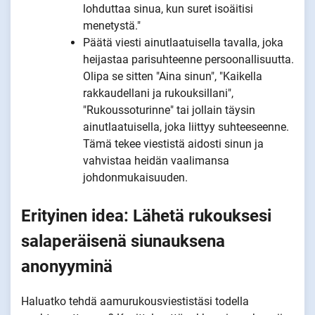
lohduttaa sinua, kun suret isoäitisi
menetystä."
Päätä viesti ainutlaatuisella tavalla, joka
heijastaa parisuhteenne persoonallisuutta.
Olipa se sitten "Aina sinun", "Kaikella
rakkaudellani ja rukouksillani",
"Rukoussoturinne" tai jollain täysin
ainutlaatuisella, joka liittyy suhteeseenne.
Tämä tekee viestistä aidosti sinun ja
vahvistaa heidän vaalimansa
johdonmukaisuuden.
Erityinen idea: Lähetä rukouksesi
salaperäisenä siunauksena
anonyyminä
Haluatko tehdä aamurukousviestistäsi todella