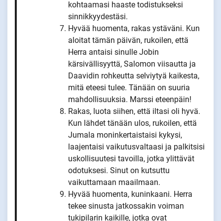
kohtaamasi haaste todistukseksi
sinnikkyydestäsi.
Hyvää huomenta, rakas ystäväni. Kun
aloitat tämän päivän, rukoilen, että
Herra antaisi sinulle Jobin
kärsivällisyyttä, Salomon viisautta ja
Daavidin rohkeutta selviytyä kaikesta,
mitä eteesi tulee. Tänään on suuria
mahdollisuuksia. Marssi eteenpäin!
Rakas, luota siihen, että iltasi oli hyvä.
Kun lähdet tänään ulos, rukoilen, että
Jumala moninkertaistaisi kykysi,
laajentaisi vaikutusvaltaasi ja palkitsisi
uskollisuutesi tavoilla, jotka ylittävät
odotuksesi. Sinut on kutsuttu
vaikuttamaan maailmaan.
Hyvää huomenta, kuninkaani. Herra
tekee sinusta jatkossakin voiman
tukipilarin kaikille, jotka ovat