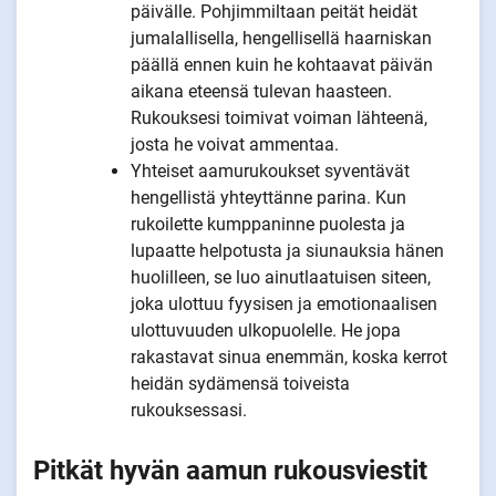
päivälle. Pohjimmiltaan peität heidät
jumalallisella, hengellisellä haarniskan
päällä ennen kuin he kohtaavat päivän
aikana eteensä tulevan haasteen.
Rukouksesi toimivat voiman lähteenä,
josta he voivat ammentaa.
Yhteiset aamurukoukset syventävät
hengellistä yhteyttänne parina. Kun
rukoilette kumppaninne puolesta ja
lupaatte helpotusta ja siunauksia hänen
huolilleen, se luo ainutlaatuisen siteen,
joka ulottuu fyysisen ja emotionaalisen
ulottuvuuden ulkopuolelle. He jopa
rakastavat sinua enemmän, koska kerrot
heidän sydämensä toiveista
rukouksessasi.
Pitkät hyvän aamun rukousviestit