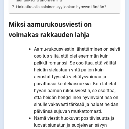
siunauksena anonyyminä
Haluatko olla salainen syy jonkun hymyyn tänään?
Miksi aamurukousviesti on
voimakas rakkauden lahja
Aamu-rukousviestin lähettäminen on selvä
osoitus siitä, että olet enemmän kuin
pelkkä romanssi. Se osoittaa, että välität
heidän sielustaan yhtä paljon kuin
arvostat fyysistä viehätysvoimaa ja
päivittäisiä kohteliaisuuksia. Kun lähetät
hyvän aamun rukousviestin, se osoittaa,
että heidän hengellinen hyvinvointinsa on
sinulle vakavasti tärkeää ja haluat heidän
päivänsä sujuvan mutkattomasti.
Nämä viestit huokuvat positiivisuutta ja
luovat siunatun ja suojelevan sävyn