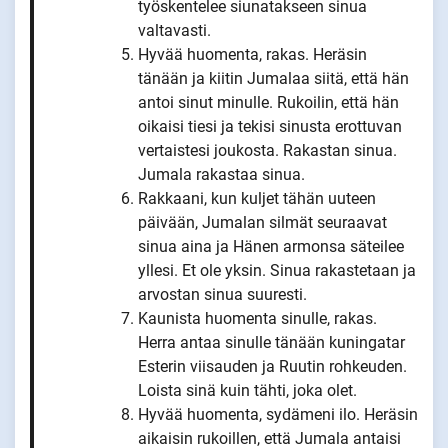
työskentelee siunatakseen sinua
valtavasti.
Hyvää huomenta, rakas. Heräsin
tänään ja kiitin Jumalaa siitä, että hän
antoi sinut minulle. Rukoilin, että hän
oikaisi tiesi ja tekisi sinusta erottuvan
vertaistesi joukosta. Rakastan sinua.
Jumala rakastaa sinua.
Rakkaani, kun kuljet tähän uuteen
päivään, Jumalan silmät seuraavat
sinua aina ja Hänen armonsa säteilee
yllesi. Et ole yksin. Sinua rakastetaan ja
arvostan sinua suuresti.
Kaunista huomenta sinulle, rakas.
Herra antaa sinulle tänään kuningatar
Esterin viisauden ja Ruutin rohkeuden.
Loista sinä kuin tähti, joka olet.
Hyvää huomenta, sydämeni ilo. Heräsin
aikaisin rukoillen, että Jumala antaisi