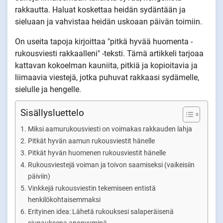
rakkautta. Haluat koskettaa heidän sydäntään ja
sieluaan ja vahvistaa heidän uskoaan päivän toimiin.
On useita tapoja kirjoittaa "pitkä hyvää huomenta -
rukousviesti rakkaalleni" -teksti. Tämä artikkeli tarjoaa
kattavan kokoelman kauniita, pitkiä ja kopioitavia ja
liimaavia viestejä, jotka puhuvat rakkaasi sydämelle,
sielulle ja hengelle.
Sisällysluettelo
Miksi aamurukousviesti on voimakas rakkauden lahja
Pitkät hyvän aamun rukousviestit hänelle
Pitkät hyvän huomenen rukousviestit hänelle
Rukousviestejä voiman ja toivon saamiseksi (vaikeisiin
päiviin)
Vinkkejä rukousviestin tekemiseen entistä
henkilökohtaisemmaksi
Erityinen idea: Lähetä rukouksesi salaperäisenä