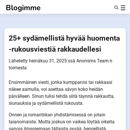
Siirry
Blogimme
sisältöön
Ominaisuudet
Tietoa Meistä
Anonyymit
25+ sydämellistä hyvää huomenta
Ilmoita kumppaneille
-rukousviestiä rakkaudellesi
Lähetetty
heinäkuu 31, 2025
:ssä
Anonsms Team
:n
toimesta
Ensimmäinen viesti, jonka kumppanisi tai rakkaasi
näkee aamulla, voi asettaa sävyn koko heidän
päivälleen. Sinun tulisi tehdä siitä täynnä rakkautta,
siunauksia ja sydämellistä rukousta.
Onnen ja romantiikan yhdistämisessä on jotain
taianomaista. Mutta joskus on vaikea löytää oikeita
sanoja ilmaisemaan tällaista syvää, hengellistä