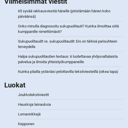
Viimeisimmät viestit
65 syvää rakkausviestiä hänelle (piristämään hänen koko
päiväänsä)
Onko minulla diagnosoitu sukupuolitauti? Kuinka ilmoittaa siitä
kumppanille nimettömästi?
Sukupuolitaudit vs. sukupuolitaudit: Ero on tärkeä parisuhteen
terveydelle
Halpa sukupuolitautien testaus: 6 luotettavaa yhdysvaltalaista
palvelua ja ilmoita yhteistyökumppaneille
Kuinka pilailla ystäviäsi pelottavilla tekstiviesteillä (oikea tapa)
Luokat
Joukkotekstiviestit
Hauskoja lainauksia
Lomavinkkejä
Kepponen