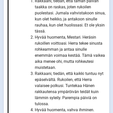
Rakkaani, tiedän, että tämän päivän
taakka on raskas, joten rukoilen
puolestasi. Jumala vahvistakoon sinua,
kun olet heikko, ja antakoon sinulle
rauhaa, kun olet huolissasi. Et ole yksin
tässä.
Hyvää huomenta, Mestari. Heräsin
rukoillen voittoasi. Herra tekee sinusta
rohkeamman ja antaa sinulle
enemmän voimaa kestää. Tämä vaikea
aika menee ohi, mutta rohkeutesi
muistetaan.
Rakkaani, tiedän, että kaikki tuntuu nyt
epäselvältä. Rukoilen, että Herra
valaisee polkusi. Tuntekaa Hänen
rakkautensa ympäröivän teidät kuin
lämmin syleily. Parempia päiviä on
tulossa.
Hyvää huomenta, vahva ihminen.