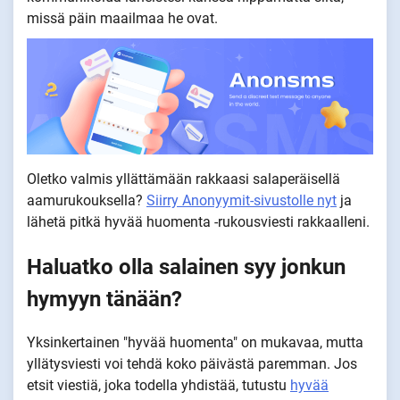
missä päin maailmaa he ovat.
Oletko valmis yllättämään rakkaasi salaperäisellä
aamurukouksella?
Siirry Anonyymit-sivustolle nyt
ja
lähetä pitkä hyvää huomenta -rukousviesti rakkaalleni.
Haluatko olla salainen syy jonkun
hymyyn tänään?
Yksinkertainen "hyvää huomenta" on mukavaa, mutta
yllätysviesti voi tehdä koko päivästä paremman. Jos
etsit viestiä, joka todella yhdistää, tutustu
hyvää