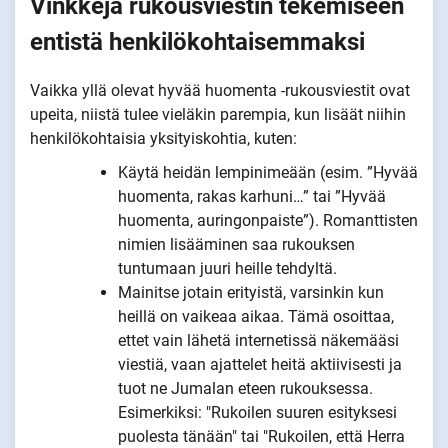
Vinkkejä rukousviestin tekemiseen
entistä henkilökohtaisemmaksi
Vaikka yllä olevat hyvää huomenta -rukousviestit ovat
upeita, niistä tulee vieläkin parempia, kun lisäät niihin
henkilökohtaisia yksityiskohtia, kuten:
Käytä heidän lempinimeään (esim. ”Hyvää
huomenta, rakas karhuni…” tai ”Hyvää
huomenta, auringonpaiste”). Romanttisten
nimien lisääminen saa rukouksen
tuntumaan juuri heille tehdyltä.
Mainitse jotain erityistä, varsinkin kun
heillä on vaikeaa aikaa. Tämä osoittaa,
ettet vain lähetä internetissä näkemääsi
viestiä, vaan ajattelet heitä aktiivisesti ja
tuot ne Jumalan eteen rukouksessa.
Esimerkiksi: "Rukoilen suuren esityksesi
puolesta tänään" tai "Rukoilen, että Herra