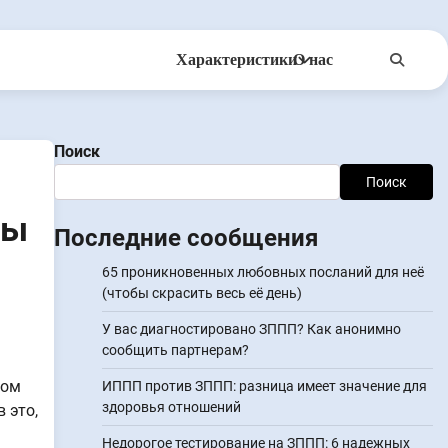
Характеристики
О нас
Anonsms
УведомитьПартнеров
Поиск
Поиск
бы
Последние сообщения
65 проникновенных любовных посланий для неё
(чтобы скрасить весь её день)
У вас диагностировано ЗППП? Как анонимно
сообщить партнерам?
том
ИППП против ЗППП: разница имеет значение для
здоровья отношений
 это,
Недорогое тестирование на ЗППП: 6 надежных