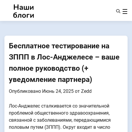
Перейти
Наши
к
блоги
содержанию
Характеристики
О Нас
Anonsms
Бесплатное тестирование на
УведомитьПартнеров
ЗППП в Лос-Анджелесе – ваше
полное руководство (+
уведомление партнера)
Опубликовано
Июнь 24, 2025
от
Zedd
Лос-Анджелес сталкивается со значительной
проблемой общественного здравоохранения,
связанной с заболеваниями, передающимися
половым путем (ЗППП). Округ входит в число