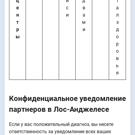
ц
и
д
т
е
с
в
а
н
и
а
л
т
м
з
р
и
д
ы
о
р
о
в
ь
я
Конфиденциальное уведомление
партнеров в Лос-Анджелесе
Если у вас положительный диагноз, вы несете
ответственность за уведомление всех ваших