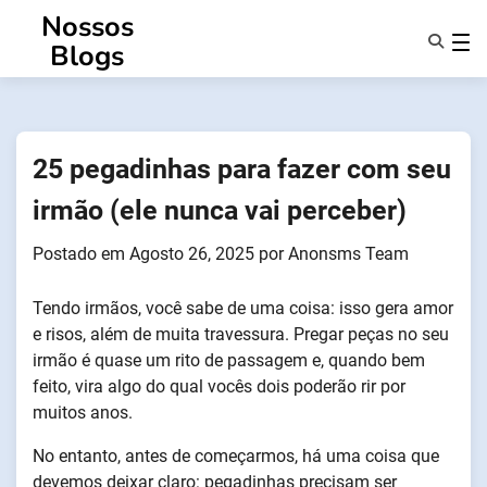
Saltar
Nossos
para
Blogs
o
conteúdo
Caraterísticas
Sobre Nós
Anonsms
25 pegadinhas para fazer com seu
Notificar Parceiros
irmão (ele nunca vai perceber)
Postado em
Agosto 26, 2025
por
Anonsms Team
Tendo irmãos, você sabe de uma coisa: isso gera amor
e risos, além de muita travessura. Pregar peças no seu
irmão é quase um rito de passagem e, quando bem
feito, vira algo do qual vocês dois poderão rir por
muitos anos.
No entanto, antes de começarmos, há uma coisa que
devemos deixar claro: pegadinhas precisam ser