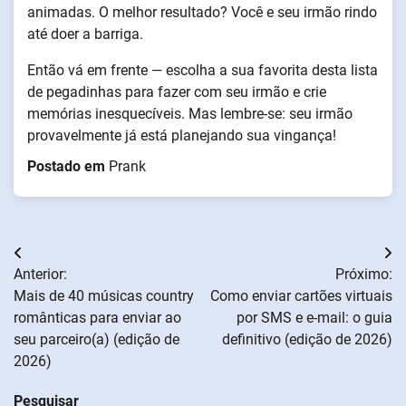
animadas. O melhor resultado? Você e seu irmão rindo
até doer a barriga.
Então vá em frente — escolha a sua favorita desta lista
de pegadinhas para fazer com seu irmão e crie
memórias inesquecíveis. Mas lembre-se: seu irmão
provavelmente já está planejando sua vingança!
Postado em
Prank
Navegação
Anterior:
Próximo:
de
Mais de 40 músicas country
Como enviar cartões virtuais
românticas para enviar ao
por SMS e e-mail: o guia
artigos
seu parceiro(a) (edição de
definitivo (edição de 2026)
2026)
Pesquisar