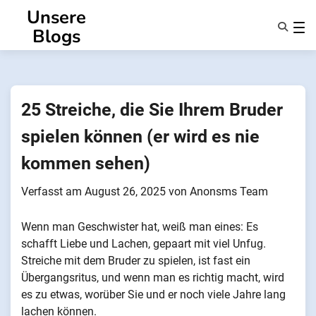
Zum
Unsere
Inhalt
Blogs
springen
Eigenschaften
Über Uns
Anonsms
25 Streiche, die Sie Ihrem Bruder
Benachrichtigen Sie Partner
spielen können (er wird es nie
kommen sehen)
Verfasst am
August 26, 2025
von
Anonsms Team
Wenn man Geschwister hat, weiß man eines: Es
schafft Liebe und Lachen, gepaart mit viel Unfug.
Streiche mit dem Bruder zu spielen, ist fast ein
Übergangsritus, und wenn man es richtig macht, wird
es zu etwas, worüber Sie und er noch viele Jahre lang
lachen können.