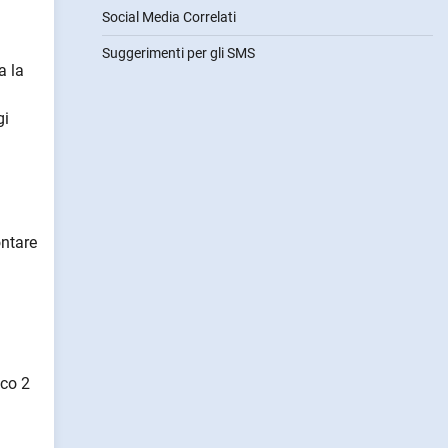
Social Media Correlati
Suggerimenti per gli SMS
a la
gi
ontare
cco 2