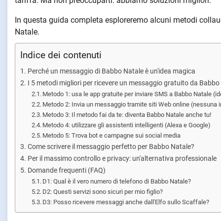
tariffa. Ma non preoccuparti: abbiamo soluzioni migliori.
In questa guida completa esploreremo alcuni metodi collauda
Natale.
Indice dei contenuti
Perché un messaggio di Babbo Natale è un'idea magica
I 5 metodi migliori per ricevere un messaggio gratuito da Babbo
Metodo 1: usa le app gratuite per inviare SMS a Babbo Natale (ide
Metodo 2: Invia un messaggio tramite siti Web online (nessuna in
Metodo 3: Il metodo fai da te: diventa Babbo Natale anche tu!
Metodo 4: utilizzare gli assistenti intelligenti (Alexa e Google)
Metodo 5: Trova bot e campagne sui social media
Come scrivere il messaggio perfetto per Babbo Natale?
Per il massimo controllo e privacy: un'alternativa professionale
Domande frequenti (FAQ)
D1: Qual è il vero numero di telefono di Babbo Natale?
D2: Questi servizi sono sicuri per mio figlio?
D3: Posso ricevere messaggi anche dall'Elfo sullo Scaffale?