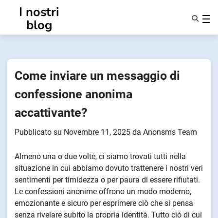
Vai
I nostri
al
blog
contenuto
Caratteristiche
Chi Siamo
Anonsmi
Come inviare un messaggio di
NotifyPartners
confessione anonima
accattivante?
Pubblicato su
Novembre 11, 2025
da
Anonsms Team
Almeno una o due volte, ci siamo trovati tutti nella
situazione in cui abbiamo dovuto trattenere i nostri veri
sentimenti per timidezza o per paura di essere rifiutati.
Le confessioni anonime offrono un modo moderno,
emozionante e sicuro per esprimere ciò che si pensa
senza rivelare subito la propria identità. Tutto ciò di cui