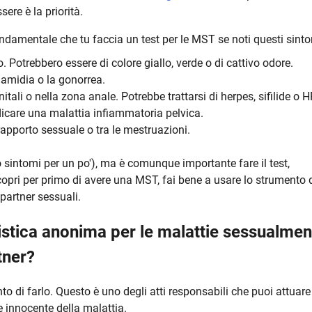
sere è la priorità.
 fondamentale che tu faccia un test per le MST se noti questi sint
o. Potrebbero essere di colore giallo, verde o di cattivo odore.
lamidia o la gonorrea.
tali o nella zona anale. Potrebbe trattarsi di herpes, sifilide o H
icare una malattia infiammatoria pelvica.
pporto sessuale o tra le mestruazioni.
 sintomi per un po'), ma è comunque importante fare il test,
scopri per primo di avere una MST, fai bene a usare lo strumento 
artner sessuali.
gistica anonima per le malattie sessualmen
tner?
nto di farlo. Questo è uno degli atti responsabili che puoi attuare
e innocente della malattia.