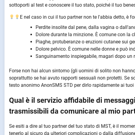
sottoporti al test e conoscere il tuo stato, poiché il tuo benes
E nel caso in cui il tuo partner non te l'abbia detto, è
Perdite insolite dal pene, dalla vagina o dall'an
Dolore durante la minzione. È comune con la c
Piaghe, protuberanze o eruzioni cutanee sui geni
Dolore pelvico. È comune nelle donne e può ind
Sanguinamento inspiegabile, magari dopo un ra
Forse non hai alcun sintomo (gli uomini di solito non hanno
soprattutto se hai avuto rapporti sessuali non protetti. Se 
testo anonimo AnonSMS STD per dirlo rapidamente ai tuoi p
Qual è il servizio affidabile di messag
trasmissibili da comunicare al mio par
Se esiti a dire al tuo partner del tuo stato di MST, è il mome
tenerlo al sicuro da ulteriori complicazioni o dalla diffusion