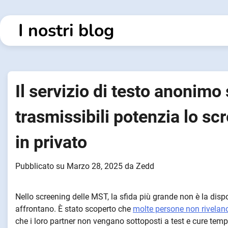
Vai
al
I nostri blog
contenuto
Il servizio di testo anonimo
trasmissibili potenzia lo s
in privato
Pubblicato su
Marzo 28, 2025
da
Zedd
Nello screening delle MST, la sfida più grande non è la dispo
affrontano. È stato scoperto che
molte persone non rivelano 
che i loro partner non vengano sottoposti a test e cure tempe