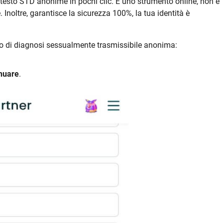
 testo STD anonime in pochi clic. È uno strumento online, non è
Inoltre, garantisce la sicurezza 100%, la tua identità è
io di diagnosi sessualmente trasmissibile anonima:
nuare
.