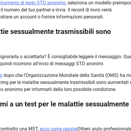
strumento di testo STD anonimo
, seleziona un modello preimpo
l numero del tuo partner e invia. Il record di invio verrà
strare un account o fornire informazioni personali.
ttie sessualmente trasmissibili sono
 ignorarla o accettarla? È consigliabile leggere il messaggio. Qu
uindi ricorrono all'invio di messaggi STD anonimi.
mo
dopo che l'Organizzazione Mondiale della Sanità (OMS) ha riv
ening per le malattie sessualmente trasmissibili sono aumentati d
io anonimo per informarli della loro possibile condizione.
rmi a un test per le malattie sessualmente
 contratto una MST,
ecco come reagire
Ottieni aiuto professional