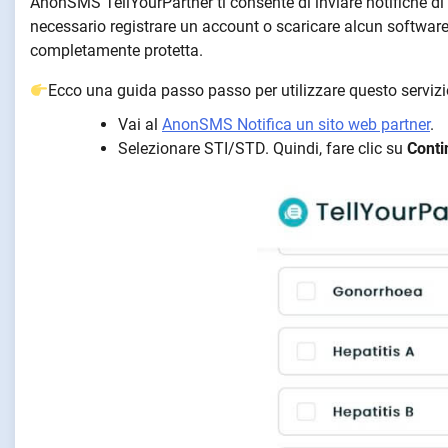
AnonSMS TellYourPartner ti consente di inviare notifiche di
necessario registrare un account o scaricare alcun software. 
completamente protetta.
Ecco una guida passo passo per utilizzare questo serviz
Vai al
AnonSMS Notifica un sito web partner
.
Selezionare STI/STD. Quindi, fare clic su
Conti