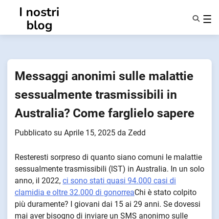
Vai
I nostri
al
blog
contenuto
Caratteristiche
Chi Siamo
Anonsmi
Messaggi anonimi sulle malattie
NotifyPartners
sessualmente trasmissibili in
Australia? Come farglielo sapere
Pubblicato su
Aprile 15, 2025
da
Zedd
Resteresti sorpreso di quanto siano comuni le malattie
sessualmente trasmissibili (IST) in Australia. In un solo
anno, il 2022,
ci sono stati quasi 94.000 casi di
clamidia e oltre 32.000 di gonorrea
Chi è stato colpito
più duramente? I giovani dai 15 ai 29 anni. Se dovessi
mai aver bisogno di inviare un SMS anonimo sulle