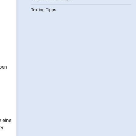
Texting-Tipps
aben
e eine
er