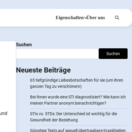
Eigenschaften
Über uns
Anonsms
Benachrichtigen Sie
Suchen
Partner
Suchen
Neueste Beiträge
65 tiefgründige Liebesbotschaften für sie (um ihren
ganzen Tag zu verschönern)
Bei Ihnen wurde eine STI diagnostiziert? Wie kann ich
meinen Partner anonym benachrichtigen?
 und
STIs vs. STDs: Der Unterschied ist wichtig für die
Gesundheit der Beziehung
Günstige Tests auf sexuell übertragbare Krankheiten: