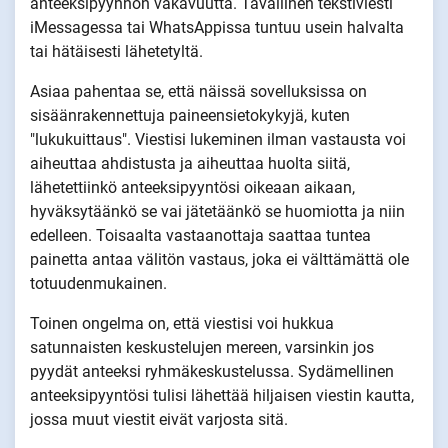
anteeksipyynnön vakavuutta. Tavallinen tekstiviesti
iMessagessa tai WhatsAppissa tuntuu usein halvalta
tai hätäisesti lähetetyltä.
Asiaa pahentaa se, että näissä sovelluksissa on
sisäänrakennettuja paineensietokykyjä, kuten
"lukukuittaus". Viestisi lukeminen ilman vastausta voi
aiheuttaa ahdistusta ja aiheuttaa huolta siitä,
lähetettiinkö anteeksipyyntösi oikeaan aikaan,
hyväksytäänkö se vai jätetäänkö se huomiotta ja niin
edelleen. Toisaalta vastaanottaja saattaa tuntea
painetta antaa välitön vastaus, joka ei välttämättä ole
totuudenmukainen.
Toinen ongelma on, että viestisi voi hukkua
satunnaisten keskustelujen mereen, varsinkin jos
pyydät anteeksi ryhmäkeskustelussa. Sydämellinen
anteeksipyyntösi tulisi lähettää hiljaisen viestin kautta,
jossa muut viestit eivät varjosta sitä.