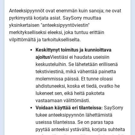
Anteeksipyynnöt ovat enemmän kuin sanoja; ne ovat
pyrkimystä korjata asiat. SaySorry muuttaa
yksinkertaisen "anteeksipyyntöviestin"
merkitykselliseksi eleeksi, joka tuntuu erittäin
vilpittömältä ja tarkoitukselliselta.
Keskittynyt toimitus ja kunnioittava
ajoitus
Viestiäsi ei haudata useisiin
keskusteluihin. Se lähetetään erillisenä
tekstiviestinä, mikä vähentää painetta
molemmissa päissä. Et tunne oloasi
ahdistuneeksi, koska et tiedä, ovatko he
lukeneet sen, eikä heitä pakoteta
vastaamaan välittömästi.
Voidaan käyttää eri tilanteissa:
SaySorry
tukee anteeksipyynnön lähettämistä
useissa tilanteissa. Se on paras tapa
pyytää anteeksi ystävältä, korjata suhteita