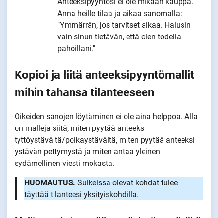
Anteeksipyyntösi ei ole mikään kauppa.
Anna heille tilaa ja aikaa sanomalla:
"Ymmärrän, jos tarvitset aikaa. Halusin
vain sinun tietävän, että olen todella
pahoillani."
Kopioi ja liitä anteeksipyyntömallit
mihin tahansa tilanteeseen
Oikeiden sanojen löytäminen ei ole aina helppoa. Alla
on malleja siitä, miten pyytää anteeksi
tyttöystävältä/poikaystävältä, miten pyytää anteeksi
ystävän pettymystä ja miten antaa yleinen
sydämellinen viesti mokasta.
HUOMAUTUS:
Sulkeissa olevat kohdat tulee
täyttää tilanteesi yksityiskohdilla.