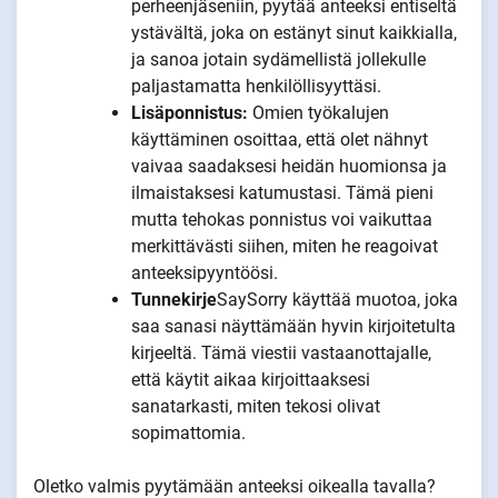
perheenjäseniin, pyytää anteeksi entiseltä
ystävältä, joka on estänyt sinut kaikkialla,
ja sanoa jotain sydämellistä jollekulle
paljastamatta henkilöllisyyttäsi.
Lisäponnistus:
Omien työkalujen
käyttäminen osoittaa, että olet nähnyt
vaivaa saadaksesi heidän huomionsa ja
ilmaistaksesi katumustasi. Tämä pieni
mutta tehokas ponnistus voi vaikuttaa
merkittävästi siihen, miten he reagoivat
anteeksipyyntöösi.
Tunnekirje
SaySorry käyttää muotoa, joka
saa sanasi näyttämään hyvin kirjoitetulta
kirjeeltä. Tämä viestii vastaanottajalle,
että käytit aikaa kirjoittaaksesi
sanatarkasti, miten tekosi olivat
sopimattomia.
Oletko valmis pyytämään anteeksi oikealla tavalla?