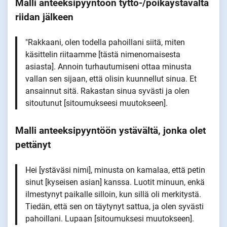
Malli anteeksipyyntöön tyttö-/poikaystävältä
riidan jälkeen
"Rakkaani, olen todella pahoillani siitä, miten
käsittelin riitaamme [tästä nimenomaisesta
asiasta]. Annoin turhautumiseni ottaa minusta
vallan sen sijaan, että olisin kuunnellut sinua. Et
ansainnut sitä. Rakastan sinua syvästi ja olen
sitoutunut [sitoumukseesi muutokseen].
Malli anteeksipyyntöön ystävältä, jonka olet
pettänyt
Hei [ystäväsi nimi], minusta on kamalaa, että petin
sinut [kyseisen asian] kanssa. Luotit minuun, enkä
ilmestynyt paikalle silloin, kun sillä oli merkitystä.
Tiedän, että sen on täytynyt sattua, ja olen syvästi
pahoillani. Lupaan [sitoumuksesi muutokseen].