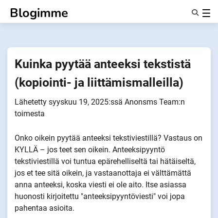
Siirry
Blogimme
sisältöön
Ominaisuudet
Tietoa Meistä
Anonyymit
Kuinka pyytää anteeksi tekstistä
Ilmoita kumppaneille
(kopiointi- ja liittämismalleilla)
Lähetetty
syyskuu 19, 2025
:ssä
Anonsms Team
:n
toimesta
Onko oikein pyytää anteeksi tekstiviestillä? Vastaus on
KYLLÄ – jos teet sen oikein. Anteeksipyyntö
tekstiviestillä voi tuntua epärehelliseltä tai hätäiseltä,
jos et tee sitä oikein, ja vastaanottaja ei välttämättä
anna anteeksi, koska viesti ei ole aito. Itse asiassa
huonosti kirjoitettu "anteeksipyyntöviesti" voi jopa
pahentaa asioita.