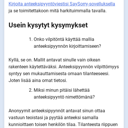
Kirjoita anteeksipyyntöviestisi SaySorry-sovelluksella
ja se toimitettakoon mitä harkituimmalla tavalla.
Usein kysytyt kysymykset
Onko vilpitöntä käyttää mallia
anteeksipyynnön kirjoittamiseen?
Kyllä, se on. Mallit antavat sinulle vain oikean
rakenteen käytettäväksi. Anteeksipyynnön vilpittömyys
syntyy sen mukauttamisesta omaan tilanteeseesi.
Joten lisää aina omat tietosi.
Miksi minun pitäisi lähettää
anteeksipyyntö nimettömänä?
Anonyymit anteeksipyynnöt antavat sinun ottaa
vastuun teoistasi ja pyytää anteeksi samalla
kunnioittaen toisen henkilön tilaa. Tilanteesta riippuen