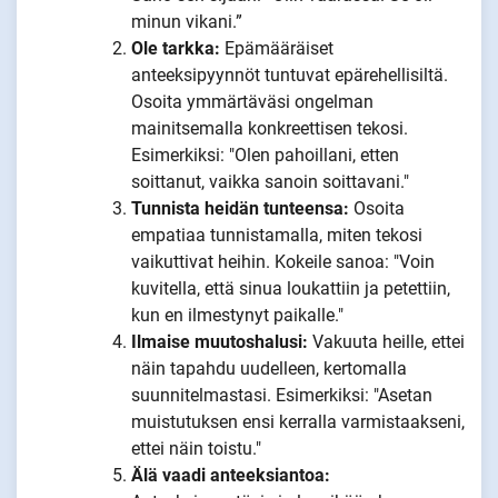
minun vikani.”
Ole tarkka:
Epämääräiset
anteeksipyynnöt tuntuvat epärehellisiltä.
Osoita ymmärtäväsi ongelman
mainitsemalla konkreettisen tekosi.
Esimerkiksi: "Olen pahoillani, etten
soittanut, vaikka sanoin soittavani."
Tunnista heidän tunteensa:
Osoita
empatiaa tunnistamalla, miten tekosi
vaikuttivat heihin. Kokeile sanoa: "Voin
kuvitella, että sinua loukattiin ja petettiin,
kun en ilmestynyt paikalle."
Ilmaise muutoshalusi:
Vakuuta heille, ettei
näin tapahdu uudelleen, kertomalla
suunnitelmastasi. Esimerkiksi: "Asetan
muistutuksen ensi kerralla varmistaakseni,
ettei näin toistu."
Älä vaadi anteeksiantoa: