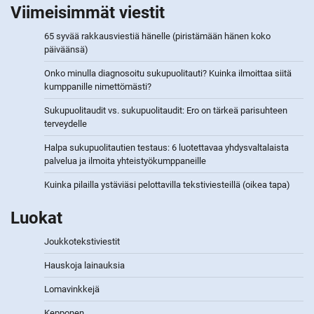
Viimeisimmät viestit
65 syvää rakkausviestiä hänelle (piristämään hänen koko
päiväänsä)
Onko minulla diagnosoitu sukupuolitauti? Kuinka ilmoittaa siitä
kumppanille nimettömästi?
Sukupuolitaudit vs. sukupuolitaudit: Ero on tärkeä parisuhteen
terveydelle
Halpa sukupuolitautien testaus: 6 luotettavaa yhdysvaltalaista
palvelua ja ilmoita yhteistyökumppaneille
Kuinka pilailla ystäviäsi pelottavilla tekstiviesteillä (oikea tapa)
Luokat
Joukkotekstiviestit
Hauskoja lainauksia
Lomavinkkejä
Kepponen