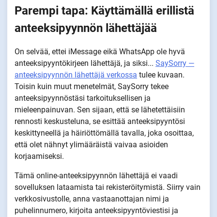
Parempi tapa: Käyttämällä erillistä
anteeksipyynnön lähettäjää
On selvää, ettei iMessage eikä WhatsApp ole hyvä
anteeksipyyntökirjeen lähettäjä, ja siksi...
SaySorry —
anteeksipyynnön lähettäjä verkossa
tulee kuvaan.
Toisin kuin muut menetelmät, SaySorry tekee
anteeksipyynnöstäsi tarkoituksellisen ja
mieleenpainuvan. Sen sijaan, että se lähetettäisiin
rennosti keskusteluna, se esittää anteeksipyyntösi
keskittyneellä ja häiriöttömällä tavalla, joka osoittaa,
että olet nähnyt ylimääräistä vaivaa asioiden
korjaamiseksi.
Tämä online-anteeksipyynnön lähettäjä ei vaadi
sovelluksen lataamista tai rekisteröitymistä. Siirry vain
verkkosivustolle, anna vastaanottajan nimi ja
puhelinnumero, kirjoita anteeksipyyntöviestisi ja