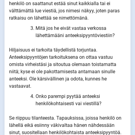
henkilö on saattanut estää sinut kaikkialla tai ei
välttämättä lue viestiä, jos nimesi näkyy, joten paras
ratkaisu on lähettää se nimettömänä.
Mitä jos he eivät vastaa verkossa
lähettämääni anteeksipyyntöviestiin?
Hiljaisuus ei tarkoita täydellistä torjuntaa.
Anteeksipyyntöjen tarkoituksena on ottaa vastuu
omista virheistäsi ja sitoutua olemaan toistamatta
niitä; kyse ei ole pakottamisesta antamaan sinulle
anteeksi. Ole kärsivällinen ja odota, kunnes he
vastaavat.
Onko parempi pyytää anteeksi
henkilökohtaisesti vai viestillä?
Se riippuu tilanteesta. Tapauksissa, joissa henkilö on
lähellä eikä esiinny väkivaltaa hänen nähdessään
sinut, suositellaan henkilökohtaista anteeksipyyntöä.