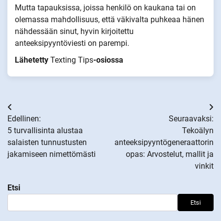
Mutta tapauksissa, joissa henkilö on kaukana tai on
olemassa mahdollisuus, että väkivalta puhkeaa hänen
nähdessään sinut, hyvin kirjoitettu
anteeksipyyntöviesti on parempi.
Lähetetty
Texting Tips
-osiossa
Artikkelien
Edellinen:
Seuraavaksi:
selaus
5 turvallisinta alustaa
Tekoälyn
salaisten tunnustusten
anteeksipyyntögeneraattorin
jakamiseen nimettömästi
opas: Arvostelut, mallit ja
vinkit
Etsi
Etsi