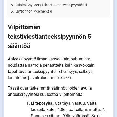
Kuinka SaySorry tehostaa anteeksipyyntöäsi
Käytännön kysymyksiä
Vilpittömän
tekstiviestianteeksipyynnön 5
sääntöä
Anteeksipyyntö ilman kasvokkain puhumista
noudattaa samoja periaatteita kuin kasvokkain
tapahtuva anteeksipyyntö: rehellisyys, selkeys,
kunnioitus ja valmius muutokseen.
Tässä ovat tärkeimmät säännöt, joiden avulla
anteeksipyyntösi kuulostaa vilpittömältä:
Ei tekosyitä:
Ota täysi vastuu. Vältä
lauseita kuten ”Olen pahoillani, mutta…”.
Sano sen sijaan: ”Olin väärässä. Se oli