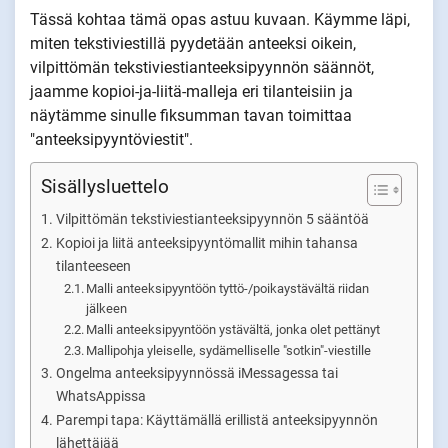
Tässä kohtaa tämä opas astuu kuvaan. Käymme läpi,
miten tekstiviestillä pyydetään anteeksi oikein,
vilpittömän tekstiviestianteeksipyynnön säännöt,
jaamme kopioi-ja-liitä-malleja eri tilanteisiin ja
näytämme sinulle fiksumman tavan toimittaa
"anteeksipyyntöviestit".
Sisällysluettelo
Vilpittömän tekstiviestianteeksipyynnön 5 sääntöä
Kopioi ja liitä anteeksipyyntömallit mihin tahansa
tilanteeseen
Malli anteeksipyyntöön tyttö-/poikaystävältä riidan
jälkeen
Malli anteeksipyyntöön ystävältä, jonka olet pettänyt
Mallipohja yleiselle, sydämelliselle "sotkin"-viestille
Ongelma anteeksipyynnössä iMessagessa tai
WhatsAppissa
Parempi tapa: Käyttämällä erillistä anteeksipyynnön
lähettäjää