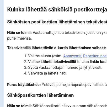
Kuinka lähettää sähköisiä postikortteja 
Sähköisten postikorttien lähettäminen tekstiviest
Näin se toimii:
Vastaanottaja saa tekstiviestin, jossa on yksi
puhelimeensa.
Tekstiviestillä lähetettävän e-kortin lähettämisen vaiheet:
Valitse alusta (esim.
Anonyymit
,
Paperiton post
Valitse
Lähetä tekstiviestillä
tai
Jaa linkin kau
Syötä vastaanottajan numero ja lyhyt viesti.
Vahvista ja lähetä heti.
Paras käyttökohde:
Ystävät, perhe ja nopeat epäviralliset t
Sähköpostikorttien lähettäminen
Näin se toimii:
Sähköpostikortti näkyy suoraan sähköpostiss