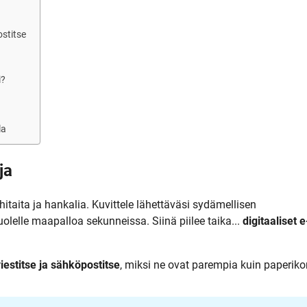
ostitse
i?
la
ja
hitaita ja hankalia. Kuvittele lähettäväsi sydämellisen
lelle maapalloa sekunneissa. Siinä piilee taika...
digitaaliset e
viestitse ja sähköpostitse
, miksi ne ovat parempia kuin paperikort