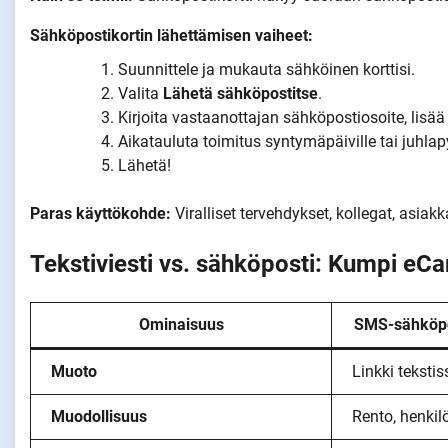
Sähköpostikortin lähettämisen vaiheet:
Suunnittele ja mukauta sähköinen korttisi.
Valita
Lähetä sähköpostitse
.
Kirjoita vastaanottajan sähköpostiosoite, lisää 
Aikatauluta toimitus syntymäpäiville tai juhlapy
Lähetä!
Paras käyttökohde:
Viralliset tervehdykset, kollegat, asiak
Tekstiviesti vs. sähköposti: Kumpi e
Ominaisuus
SMS-sähköpost
Muoto
Linkki tekstis
Muodollisuus
Rento, henkil