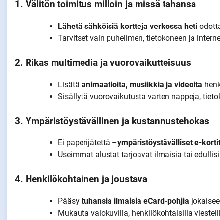
1. Välitön toimitus milloin ja missä tahansa
Lähetä sähköisiä kortteja verkossa heti
odotta
Tarvitset vain puhelimen, tietokoneen ja intern
2. Rikas multimedia ja vuorovaikutteisuus
Lisätä
animaatioita, musiikkia ja videoita
henk
Sisällytä vuorovaikutusta varten nappeja, tietoki
3. Ympäristöystävällinen ja kustannustehokas
Ei paperijätettä –
ympäristöystävälliset e-korti
Useimmat alustat tarjoavat ilmaisia tai edullisi
4. Henkilökohtainen ja joustava
Pääsy
tuhansia ilmaisia eCard-pohjia
jokaiseen
Mukauta valokuvilla, henkilökohtaisilla viesteill