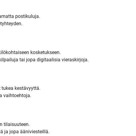
matta postikuluja.
etyhteyden.
ilökohtaiseen kosketukseen.
lpailuja tai jopa digitaalisia vieraskirjoja.
t
tukea kestävyyttä.
a vaihtoehtoja.
 tilaisuuteen.
ä ja jopa ääniviesteillä.