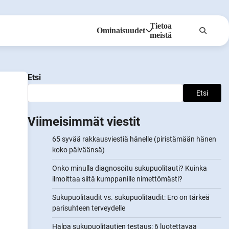
Tietoa
Ominaisuudet
meistä
Anonyymit
Ilmoita kumppaneille
Etsi
Etsi
Viimeisimmät viestit
65 syvää rakkausviestiä hänelle (piristämään hänen
koko päiväänsä)
Onko minulla diagnosoitu sukupuolitauti? Kuinka
ilmoittaa siitä kumppanille nimettömästi?
Sukupuolitaudit vs. sukupuolitaudit: Ero on tärkeä
parisuhteen terveydelle
Halpa sukupuolitautien testaus: 6 luotettavaa