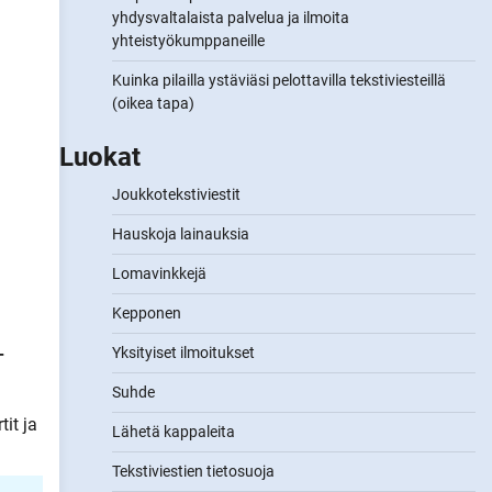
yhdysvaltalaista palvelua ja ilmoita
yhteistyökumppaneille
Kuinka pilailla ystäviäsi pelottavilla tekstiviesteillä
(oikea tapa)
Luokat
Joukkotekstiviestit
Hauskoja lainauksia
Lomavinkkejä
Kepponen
-
Yksityiset ilmoitukset
Suhde
it ja
Lähetä kappaleita
Tekstiviestien tietosuoja