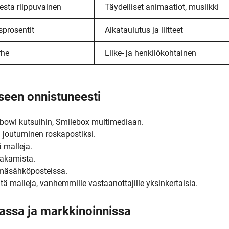
esta riippuvainen
Täydelliset animaatiot, musiikki
sprosentit
Aikataulutus ja liitteet
rhe
Liike- ja henkilökohtainen
seen onnistuneesti
owl kutsuihin, Smilebox multimediaan.
i joutuminen roskapostiksi.
ä malleja.
jakamista.
hmäsähköposteissa.
itä malleja, vanhemmille vastaanottajille yksinkertaisia.
nassa ja markkinoinnissa