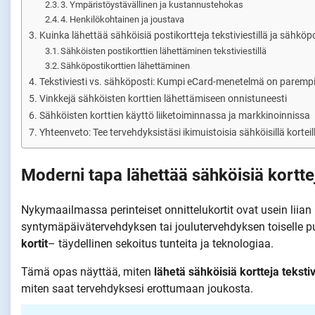
3. Ympäristöystävällinen ja kustannustehokas
4. Henkilökohtainen ja joustava
Kuinka lähettää sähköisiä postikortteja tekstiviestillä ja sähköp
Sähköisten postikorttien lähettäminen tekstiviestillä
Sähköpostikorttien lähettäminen
Tekstiviesti vs. sähköposti: Kumpi eCard-menetelmä on paremp
Vinkkejä sähköisten korttien lähettämiseen onnistuneesti
Sähköisten korttien käyttö liiketoiminnassa ja markkinoinnissa
Yhteenveto: Tee tervehdyksistäsi ikimuistoisia sähköisillä korteil
Moderni tapa lähettää sähköisiä kortte
Nykymaailmassa perinteiset onnittelukortit ovat usein liian 
syntymäpäivätervehdyksen tai joulutervehdyksen toiselle puo
kortit
– täydellinen sekoitus tunteita ja teknologiaa.
Tämä opas näyttää, miten
lähetä sähköisiä kortteja teksti
miten saat tervehdyksesi erottumaan joukosta.