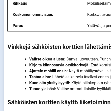
Rikkaus
Mobiiliselaim
Keskeinen ominaisuus
Korkeat avau
Paras
Ystävät ja pe
Vinkkejä sähköisten korttien lähettämi
Valitse oikea alusta:
Canva luovuuteen, Punchb
Kirjoita kiinnostavia otsikkorivejä:
Estä korttis
Ajattele mobiili ensin:
Käytä mobiiliystävällisi
Testaa aina:
Lähetä esikatselu itsellesi ennen 
Kunnioita yksityisyyttä:
Käytä piilokopiota ry
Tunne yleisösi:
Valitse ammattilaisille tyylikkä
Sähköisten korttien käyttö liiketoimin