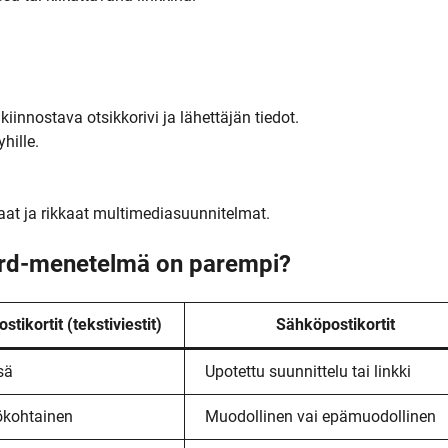
kiinnostava otsikkorivi ja lähettäjän tiedot.
hille.
kaat ja rikkaat multimediasuunnitelmat.
Card-menetelmä on parempi?
ikortit (tekstiviestit)
Sähköpostikortit
sä
Upotettu suunnittelu tai linkki
ökohtainen
Muodollinen vai epämuodollinen