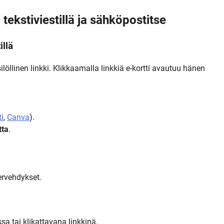
tekstiviestillä ja sähköpostitse
illä
löllinen linkki. Klikkaamalla linkkiä e-kortti avautuu hänen
i
,
Canva
).
tta
.
ervehdykset.
a tai klikattavana linkkinä.