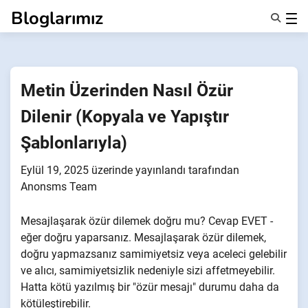
İçeriğe
Bloglarımız
geç
Özellikler
Hakkımızda
Anonsms
Metin Üzerinden Nasıl Özür
İş Ortaklarını Bildir
Dilenir (Kopyala ve Yapıştır
Şablonlarıyla)
Eylül 19, 2025
üzerinde yayınlandı
tarafından
Anonsms Team
Mesajlaşarak özür dilemek doğru mu? Cevap EVET -
eğer doğru yaparsanız. Mesajlaşarak özür dilemek,
doğru yapmazsanız samimiyetsiz veya aceleci gelebilir
ve alıcı, samimiyetsizlik nedeniyle sizi affetmeyebilir.
Hatta kötü yazılmış bir "özür mesajı" durumu daha da
kötüleştirebilir.