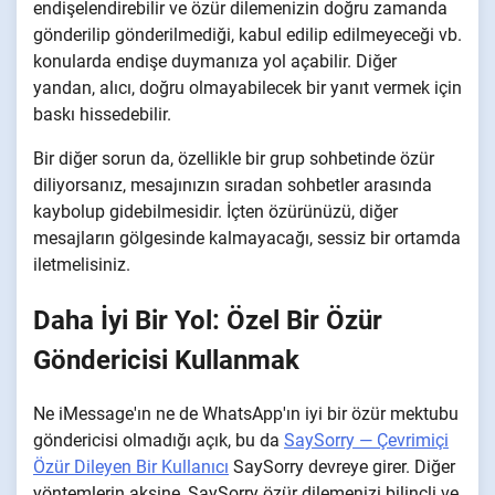
endişelendirebilir ve özür dilemenizin doğru zamanda
gönderilip gönderilmediği, kabul edilip edilmeyeceği vb.
konularda endişe duymanıza yol açabilir. Diğer
yandan, alıcı, doğru olmayabilecek bir yanıt vermek için
baskı hissedebilir.
Bir diğer sorun da, özellikle bir grup sohbetinde özür
diliyorsanız, mesajınızın sıradan sohbetler arasında
kaybolup gidebilmesidir. İçten özürünüzü, diğer
mesajların gölgesinde kalmayacağı, sessiz bir ortamda
iletmelisiniz.
Daha İyi Bir Yol: Özel Bir Özür
Göndericisi Kullanmak
Ne iMessage'ın ne de WhatsApp'ın iyi bir özür mektubu
göndericisi olmadığı açık, bu da
SaySorry — Çevrimiçi
Özür Dileyen Bir Kullanıcı
SaySorry devreye girer. Diğer
yöntemlerin aksine, SaySorry özür dilemenizi bilinçli ve