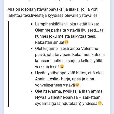
Alla on ideoita ystävänpäiväksi ja illaksi, joilla voit
lähettää tekstiviestejä kyydissä olevalle ystävällesi:
Lempihenkilölleni, joka tietää liikaa:
Olemme parhaita ystäviä ikuisesti... tai
kunnes joku meistä läikyttää teen.
Rakastan sinua!
Olet kirjaimellisesti ainoa Valentine-
päivä, jota tarvitsen. Kuka muu katsoisi
kanssani putkeen sarjoja kello 2 yöllä
verkkareissa?
Hyvää ystävänpäivää! Kiitos, että olet
Annini Leslie - hurja, upea ja aina
vohveliperheen ystävä
.
Olet itsevarma, tyylikäs ja ihan ämmä.
Hyvää Galentine-päivää – särketään
sydämiä (ja laihdutetaan) yhdessä
.