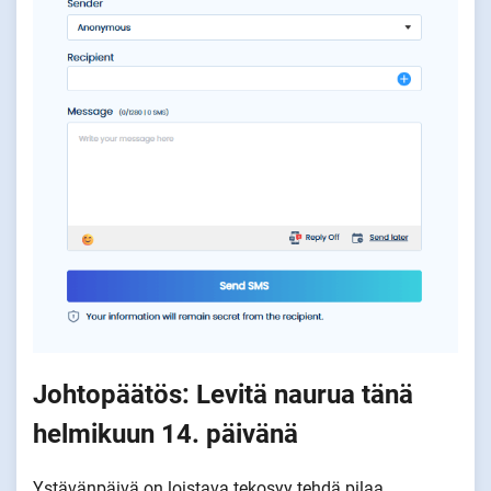
Johtopäätös: Levitä naurua tänä
helmikuun 14. päivänä
Ystävänpäivä on loistava tekosyy tehdä pilaa