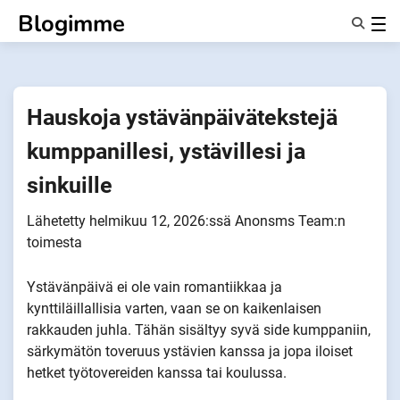
Siirry
Blogimme
sisältöön
Ominaisuudet
Tietoa Meistä
Anonyymit
Hauskoja ystävänpäivätekstejä
Ilmoita kumppaneille
kumppanillesi, ystävillesi ja
sinkuille
Lähetetty
helmikuu 12, 2026
:ssä
Anonsms Team
:n
toimesta
Ystävänpäivä ei ole vain romantiikkaa ja
kynttiläillallisia varten, vaan se on kaikenlaisen
rakkauden juhla. Tähän sisältyy syvä side kumppaniin,
särkymätön toveruus ystävien kanssa ja jopa iloiset
hetket työtovereiden kanssa tai koulussa.