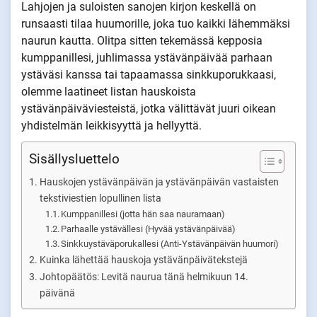
Lahjojen ja suloisten sanojen kirjon keskellä on
runsaasti tilaa huumorille, joka tuo kaikki lähemmäksi
naurun kautta. Olitpa sitten tekemässä kepposia
kumppanillesi, juhlimassa ystävänpäivää parhaan
ystäväsi kanssa tai tapaamassa sinkkuporukkaasi,
olemme laatineet listan hauskoista
ystävänpäiväviesteistä, jotka välittävät juuri oikean
yhdistelmän leikkisyyttä ja hellyyttä.
Sisällysluettelo
Hauskojen ystävänpäivän ja ystävänpäivän vastaisten
tekstiviestien lopullinen lista
Kumppanillesi (jotta hän saa nauramaan)
Parhaalle ystävällesi (Hyvää ystävänpäivää)
Sinkkuystäväporukallesi (Anti-Ystävänpäivän huumori)
Kuinka lähettää hauskoja ystävänpäivätekstejä
Johtopäätös: Levitä naurua tänä helmikuun 14.
päivänä