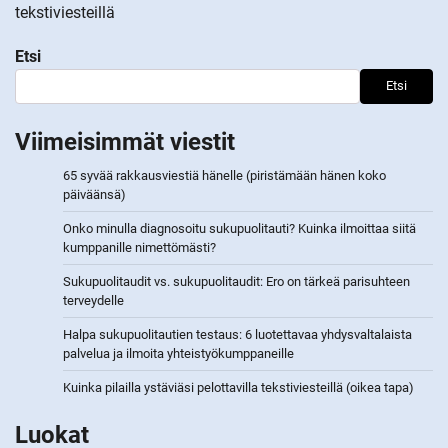
tekstiviesteillä
Etsi
Etsi
Viimeisimmät viestit
65 syvää rakkausviestiä hänelle (piristämään hänen koko
päiväänsä)
Onko minulla diagnosoitu sukupuolitauti? Kuinka ilmoittaa siitä
kumppanille nimettömästi?
Sukupuolitaudit vs. sukupuolitaudit: Ero on tärkeä parisuhteen
terveydelle
Halpa sukupuolitautien testaus: 6 luotettavaa yhdysvaltalaista
palvelua ja ilmoita yhteistyökumppaneille
Kuinka pilailla ystäviäsi pelottavilla tekstiviesteillä (oikea tapa)
Luokat