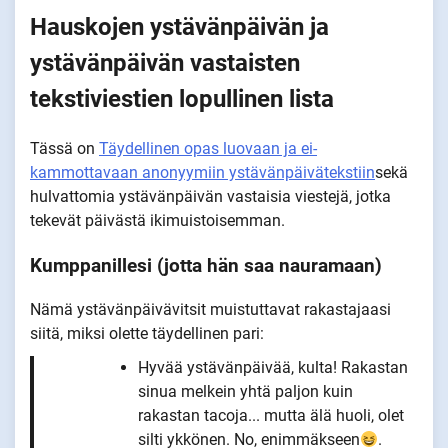
Hauskojen ystävänpäivän ja
ystävänpäivän vastaisten
tekstiviestien lopullinen lista
Tässä on
Täydellinen opas luovaan ja ei-
kammottavaan anonyymiin ystävänpäivätekstiin
sekä
hulvattomia ystävänpäivän vastaisia viestejä, jotka
tekevät päivästä ikimuistoisemman.
Kumppanillesi (jotta hän saa nauramaan)
Nämä ystävänpäivävitsit muistuttavat rakastajaasi
siitä, miksi olette täydellinen pari:
Hyvää ystävänpäivää, kulta! Rakastan
sinua melkein yhtä paljon kuin
rakastan tacoja... mutta älä huoli, olet
silti ykkönen. No, enimmäkseen
.