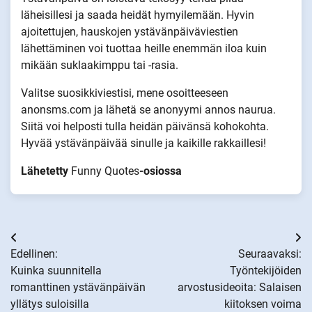
läheisillesi ja saada heidät hymyilemään. Hyvin
ajoitettujen, hauskojen ystävänpäiväviestien
lähettäminen voi tuottaa heille enemmän iloa kuin
mikään suklaakimppu tai -rasia.
Valitse suosikkiviestisi, mene osoitteeseen
anonsms.com ja lähetä se anonyymi annos naurua.
Siitä voi helposti tulla heidän päivänsä kohokohta.
Hyvää ystävänpäivää sinulle ja kaikille rakkaillesi!
Lähetetty
Funny Quotes
-osiossa
Artikkelien
Edellinen:
Seuraavaksi:
selaus
Kuinka suunnitella
Työntekijöiden
romanttinen ystävänpäivän
arvostusideoita: Salaisen
yllätys suloisilla
kiitoksen voima