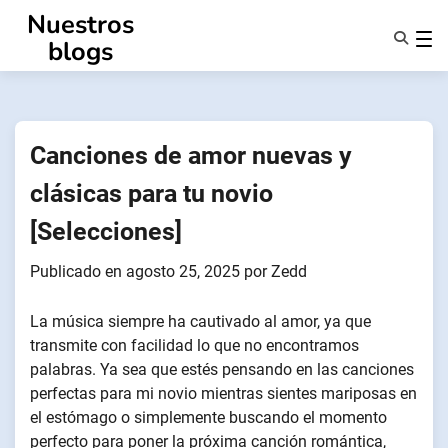
Ir
Nuestros
al
blogs
contenido
Características
Quiénes Somos
Anonsms
Canciones de amor nuevas y
Notificar a los socios
clásicas para tu novio
[Selecciones]
Publicado en
agosto 25, 2025
por
Zedd
La música siempre ha cautivado al amor, ya que
transmite con facilidad lo que no encontramos
palabras. Ya sea que estés pensando en las canciones
perfectas para mi novio mientras sientes mariposas en
el estómago o simplemente buscando el momento
perfecto para poner la próxima canción romántica,