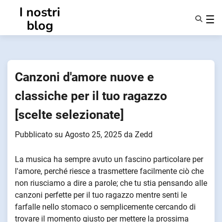
Vai
I nostri
al
blog
contenuto
Caratteristiche
Chi Siamo
Anonsmi
Canzoni d'amore nuove e
NotifyPartners
classiche per il tuo ragazzo
[scelte selezionate]
Pubblicato su
Agosto 25, 2025
da
Zedd
La musica ha sempre avuto un fascino particolare per
l'amore, perché riesce a trasmettere facilmente ciò che
non riusciamo a dire a parole; che tu stia pensando alle
canzoni perfette per il tuo ragazzo mentre senti le
farfalle nello stomaco o semplicemente cercando di
trovare il momento giusto per mettere la prossima