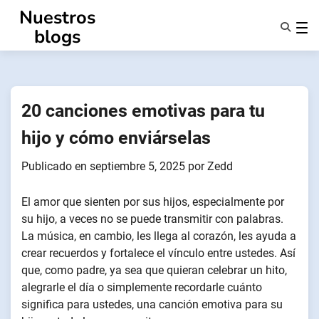
Ir
Nuestros
al
blogs
contenido
Características
Quiénes Somos
Anonsms
20 canciones emotivas para tu
Notificar a los socios
hijo y cómo enviárselas
Publicado en
septiembre 5, 2025
por
Zedd
El amor que sienten por sus hijos, especialmente por
su hijo, a veces no se puede transmitir con palabras.
La música, en cambio, les llega al corazón, les ayuda a
crear recuerdos y fortalece el vínculo entre ustedes. Así
que, como padre, ya sea que quieran celebrar un hito,
alegrarle el día o simplemente recordarle cuánto
significa para ustedes, una canción emotiva para su