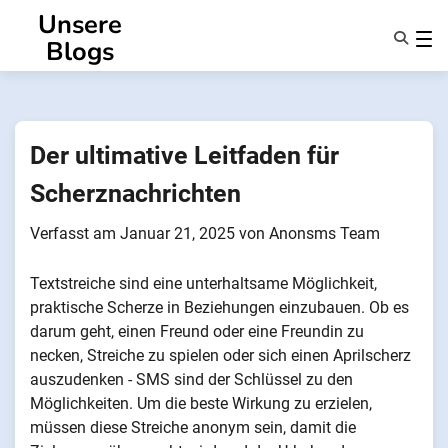
Zum
Unsere
Inhalt
Blogs
springen
Eigenschaften
Über Uns
Anonsms
Der ultimative Leitfaden für
Benachrichtigen Sie Partner
Scherznachrichten
Verfasst am
Januar 21, 2025
von
Anonsms Team
Textstreiche sind eine unterhaltsame Möglichkeit,
praktische Scherze in Beziehungen einzubauen. Ob es
darum geht, einen Freund oder eine Freundin zu
necken, Streiche zu spielen oder sich einen Aprilscherz
auszudenken - SMS sind der Schlüssel zu den
Möglichkeiten. Um die beste Wirkung zu erzielen,
müssen diese Streiche anonym sein, damit die