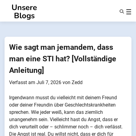
Zum
Unsere
Inhalt
Blogs
springen
Eigenschaften
Über Uns
Anonsms
Wie sagt man jemandem, dass
Benachrichtigen Sie Partner
man eine STI hat? [Vollständige
Anleitung]
Verfasst am
Juli 7, 2026
von
Zedd
Irgendwann musst du vielleicht mit deinem Freund
oder deiner Freundin über Geschlechtskrankheiten
sprechen. Wie jeder weiß, kann das ziemlich
unangenehm sein. Vielleicht hast du Angst, dass er
dich verurteilt oder – schlimmer noch – dich verlässt.
Die Angst ist real. Du willst nicht, dass er dich für