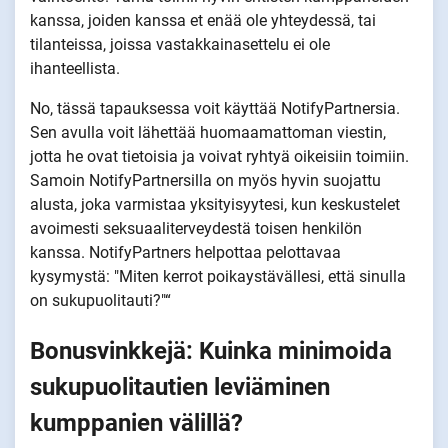
kanssa, joiden kanssa et enää ole yhteydessä, tai
tilanteissa, joissa vastakkainasettelu ei ole
ihanteellista.
No, tässä tapauksessa voit käyttää NotifyPartnersia.
Sen avulla voit lähettää huomaamattoman viestin,
jotta he ovat tietoisia ja voivat ryhtyä oikeisiin toimiin.
Samoin NotifyPartnersilla on myös hyvin suojattu
alusta, joka varmistaa yksityisyytesi, kun keskustelet
avoimesti seksuaaliterveydestä toisen henkilön
kanssa. NotifyPartners helpottaa pelottavaa
kysymystä: "Miten kerrot poikaystävällesi, että sinulla
on sukupuolitauti?"“
Bonusvinkkejä: Kuinka minimoida
sukupuolitautien leviäminen
kumppanien välillä?