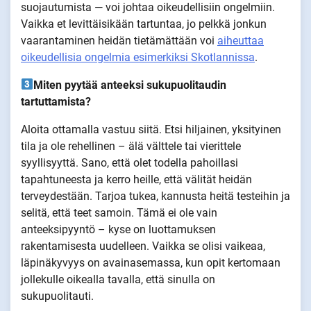
suojautumista — voi johtaa oikeudellisiin ongelmiin.
Vaikka et levittäisikään tartuntaa, jo pelkkä jonkun
vaarantaminen heidän tietämättään voi
aiheuttaa
oikeudellisia ongelmia esimerkiksi Skotlannissa
.
Miten pyytää anteeksi sukupuolitaudin
tartuttamista?
Aloita ottamalla vastuu siitä. Etsi hiljainen, yksityinen
tila ja ole rehellinen – älä välttele tai vierittele
syyllisyyttä. Sano, että olet todella pahoillasi
tapahtuneesta ja kerro heille, että välität heidän
terveydestään. Tarjoa tukea, kannusta heitä testeihin ja
selitä, että teet samoin. Tämä ei ole vain
anteeksipyyntö – kyse on luottamuksen
rakentamisesta uudelleen. Vaikka se olisi vaikeaa,
läpinäkyvyys on avainasemassa, kun opit kertomaan
jollekulle oikealla tavalla, että sinulla on
sukupuolitauti.