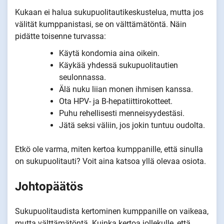
Kukaan ei halua sukupuolitautikeskustelua, mutta jos
välität kumppanistasi, se on välttämätöntä. Näin
pidätte toisenne turvassa:
Käytä kondomia aina oikein.
Käykää yhdessä sukupuolitautien
seulonnassa.
Älä nuku liian monen ihmisen kanssa.
Ota HPV- ja B-hepatiittirokotteet.
Puhu rehellisesti menneisyydestäsi.
Jätä seksi väliin, jos jokin tuntuu oudolta.
Etkö ole varma, miten kertoa kumppanille, että sinulla
on sukupuolitauti? Voit aina katsoa yllä olevaa osiota.
Johtopäätös
Sukupuolitaudista kertominen kumppanille on vaikeaa,
mutta välttämätöntä. Kuinka kertoa jollekulle, että