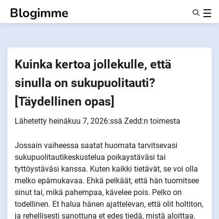
Siirry
Blogimme
sisältöön
Ominaisuudet
Tietoa Meistä
Anonyymit
Kuinka kertoa jollekulle, että
Ilmoita kumppaneille
sinulla on sukupuolitauti?
[Täydellinen opas]
Lähetetty
heinäkuu 7, 2026
:ssä
Zedd
:n toimesta
Jossain vaiheessa saatat huomata tarvitsevasi
sukupuolitautikeskustelua poikaystäväsi tai
tyttöystäväsi kanssa. Kuten kaikki tietävät, se voi olla
melko epämukavaa. Ehkä pelkäät, että hän tuomitsee
sinut tai, mikä pahempaa, kävelee pois. Pelko on
todellinen. Et halua hänen ajattelevan, että olit holtiton,
ja rehellisesti sanottuna et edes tiedä, mistä aloittaa.