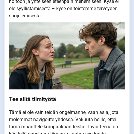
hoitoon ja yhteiseen eteenpäin menemiseen. Kyse ei
ole syyllistämisestä – kyse on toistemme terveyden
suojelemisesta.
Tee siitä tiimityötä
Tämä ei ole vain teidän ongelmanne, vaan asia, jota
molemmat navigoitte yhdessä. Vakuuta heille, ettei
tämä määrittele kumpaakaan teistä. Tavoitteena on
käsitellä ongelmaa tiiminä, ei antaa sen luoda