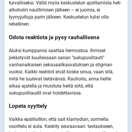
turvalliseksi. Vältä myös keskustelun ajoittamista heti
alkoholin nauttimisen jälkeen – ei juomia, ei
tyynyjuttuja parin jälkeen. Keskustelun tulisi olla
rehellinen.
Odota reaktiota ja pysy rauhallisena
Aluksi kumppanisi saattaa hermostua. Ihmiset
pelästyvät kuullessaan sanan "sukupuolitauti"
vanhanaikaisen seksuaalikasvatuksen ja stigman
vuoksi. Kaikki reaktiot eivät koske sinua, vaan sitä,
mitä he luulevat tietävänsä. Rauhoitu, anna heille
aikaa ajatella ja muistuta heitä siitä, että
sukupuolitaudit ovat hoidettavissa.
Lopeta syyttely
Vaikka epäilisitkin, että sait klamydian, sormella
osoittelu ei auta. Keskity seuraavaan: testaukseen,