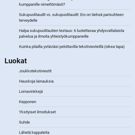
kumppanille nimettömästi?
Sukupuolitaudit vs. sukupuolitaudit: Ero on tärkeä parisuhteen
terveydelle
Halpa sukupuolitautien testaus: 6 luotettavaa yhdysvaltalaista
palvelua ja ilmoita yhteistyökumppaneille
Kuinka pilailla ystäviäsi pelottavilla tekstiviesteillä (oikea tapa)
Luokat
Joukkotekstiviestit
Hauskoja lainauksia
Lomavinkkejä
Kepponen
Yksityiset ilmoitukset
Suhde
Lähetä kappaleita