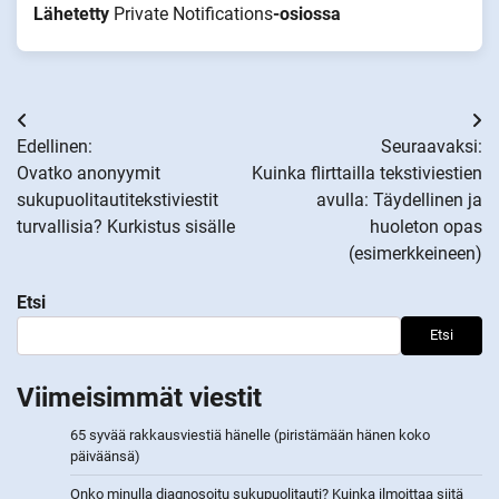
Lähetetty
Private Notifications
-osiossa
Artikkelien
Edellinen:
Seuraavaksi:
selaus
Ovatko anonyymit
Kuinka flirttailla tekstiviestien
sukupuolitautitekstiviestit
avulla: Täydellinen ja
turvallisia? Kurkistus sisälle
huoleton opas
(esimerkkeineen)
Etsi
Etsi
Viimeisimmät viestit
65 syvää rakkausviestiä hänelle (piristämään hänen koko
päiväänsä)
Onko minulla diagnosoitu sukupuolitauti? Kuinka ilmoittaa siitä