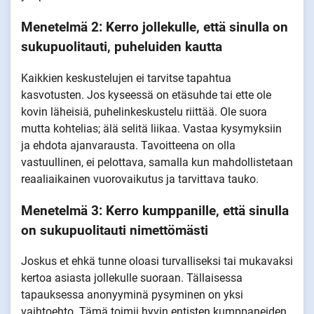
Menetelmä 2: Kerro jollekulle, että sinulla on
sukupuolitauti, puheluiden kautta
Kaikkien keskustelujen ei tarvitse tapahtua
kasvotusten. Jos kyseessä on etäsuhde tai ette ole
kovin läheisiä, puhelinkeskustelu riittää. Ole suora
mutta kohtelias; älä selitä liikaa. Vastaa kysymyksiin
ja ehdota ajanvarausta. Tavoitteena on olla
vastuullinen, ei pelottava, samalla kun mahdollistetaan
reaaliaikainen vuorovaikutus ja tarvittava tauko.
Menetelmä 3: Kerro kumppanille, että sinulla
on sukupuolitauti nimettömästi
Joskus et ehkä tunne oloasi turvalliseksi tai mukavaksi
kertoa asiasta jollekulle suoraan. Tällaisessa
tapauksessa anonyyminä pysyminen on yksi
vaihtoehto. Tämä toimii hyvin entisten kumppaneiden