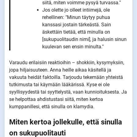
siitä, miten voimme pysyä turvassa."
Jos olette jo olleet intiimejä, ole
rehellinen: "Minun täytyy puhua
kanssasi jostain tärkeästä. Sain
äskettäin tietää, että minulla on
[sukupuolitaudin nimi], ja halusin sinun
kuulevan sen ensin minulta."
Varaudu erilaisiin reaktioihin – shokkiin, kysymyksiin,
jopa hiljaisuuteen. Anna heille aikaa käsitellä ja
vakuuta heidät faktoilla. Tarjoudu tekemään yhteistä
tutkimusta tai käymään lääkärissä. Kyse ei ole
syyllisyydestä tai syyttelystä, vaan kunnioituksesta. Ja
se helpottaa ahdistustasi siitä, miten kertoa
kumppanillesi, että sinulla on klamydia.
Miten kertoa jollekulle, että sinulla
on sukupuolitauti