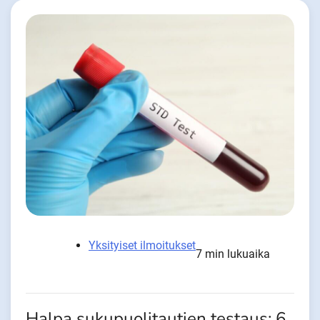
Yksityiset ilmoitukset
7 min lukuaika
Halpa sukupuolitautien testaus: 6