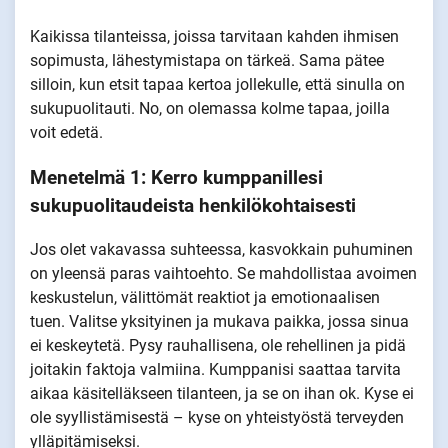
Kaikissa tilanteissa, joissa tarvitaan kahden ihmisen
sopimusta, lähestymistapa on tärkeä. Sama pätee
silloin, kun etsit tapaa kertoa jollekulle, että sinulla on
sukupuolitauti. No, on olemassa kolme tapaa, joilla
voit edetä.
Menetelmä 1: Kerro kumppanillesi
sukupuolitaudeista henkilökohtaisesti
Jos olet vakavassa suhteessa, kasvokkain puhuminen
on yleensä paras vaihtoehto. Se mahdollistaa avoimen
keskustelun, välittömät reaktiot ja emotionaalisen
tuen. Valitse yksityinen ja mukava paikka, jossa sinua
ei keskeytetä. Pysy rauhallisena, ole rehellinen ja pidä
joitakin faktoja valmiina. Kumppanisi saattaa tarvita
aikaa käsitelläkseen tilanteen, ja se on ihan ok. Kyse ei
ole syyllistämisestä – kyse on yhteistyöstä terveyden
ylläpitämiseksi.