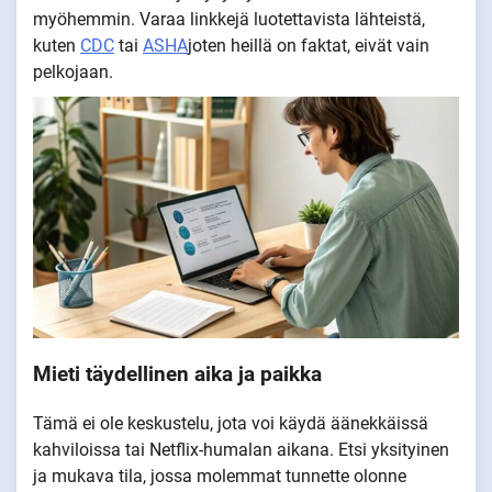
myöhemmin. Varaa linkkejä luotettavista lähteistä,
kuten
CDC
tai
ASHA
joten heillä on faktat, eivät vain
pelkojaan.
Mieti täydellinen aika ja paikka
Tämä ei ole keskustelu, jota voi käydä äänekkäissä
kahviloissa tai Netflix-humalan aikana. Etsi yksityinen
ja mukava tila, jossa molemmat tunnette olonne