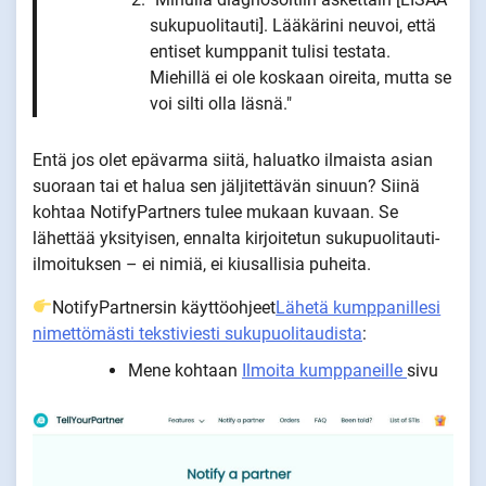
sukupuolitauti]. Lääkärini neuvoi, että
entiset kumppanit tulisi testata.
Miehillä ei ole koskaan oireita, mutta se
voi silti olla läsnä."
Entä jos olet epävarma siitä, haluatko ilmaista asian
suoraan tai et halua sen jäljitettävän sinuun? Siinä
kohtaa NotifyPartners tulee mukaan kuvaan. Se
lähettää yksityisen, ennalta kirjoitetun sukupuolitauti-
ilmoituksen – ei nimiä, ei kiusallisia puheita.
NotifyPartnersin käyttöohjeet
Lähetä kumppanillesi
nimettömästi tekstiviesti sukupuolitaudista
:
Mene kohtaan
Ilmoita kumppaneille
sivu