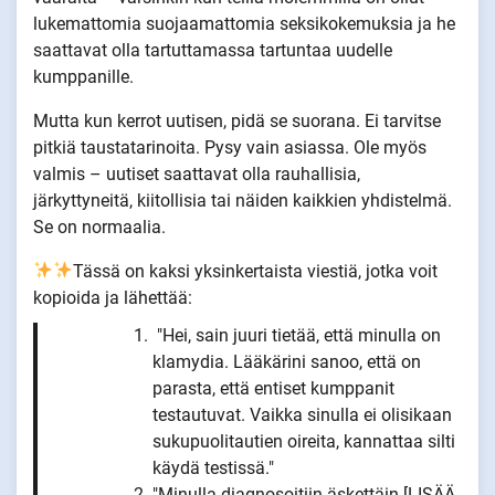
lukemattomia suojaamattomia seksikokemuksia ja he
saattavat olla tartuttamassa tartuntaa uudelle
kumppanille.
Mutta kun kerrot uutisen, pidä se suorana. Ei tarvitse
pitkiä taustatarinoita. Pysy vain asiassa. Ole myös
valmis – uutiset saattavat olla rauhallisia,
järkyttyneitä, kiitollisia tai näiden kaikkien yhdistelmä.
Se on normaalia.
Tässä on kaksi yksinkertaista viestiä, jotka voit
kopioida ja lähettää:
"Hei, sain juuri tietää, että minulla on
klamydia. Lääkärini sanoo, että on
parasta, että entiset kumppanit
testautuvat. Vaikka sinulla ei olisikaan
sukupuolitautien oireita, kannattaa silti
käydä testissä."
"Minulla diagnosoitiin äskettäin [LISÄÄ