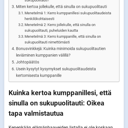
sukupuolitauti?
Miten kertoa jollekulle, että sinulla on sukupuolitauti
Menetelmä 1: Kerro kumppanillesi sukupuolitaudeista
henkilökohtaisesti
Menetelmä 2: Kerro jollekulle, että sinulla on
sukupuolitauti, puheluiden kautta
Menetelmä 3: Kerro kumppanille, että sinulla on
sukupuolitauti nimettömästi
Bonusvinkkejä: Kuinka minimoida sukupuolitautien
leviäminen kumppanien välillä?
Johtopäätös
Usein kysytyt kysymykset sukupuolitaudeista
kertomisesta kumppanille
Kuinka kertoa kumppanillesi, että
sinulla on sukupuolitauti: Oikea
tapa valmistautua
Kenenkään elämänhaaveiden listalla ei ole koskaan