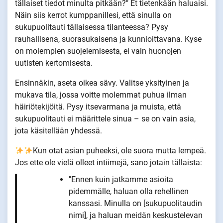
tällaiset tiedot minulta pitkään?" Et tietenkään haluaisi.
Näin siis kerrot kumppanillesi, että sinulla on
sukupuolitauti tällaisessa tilanteessa? Pysy
rauhallisena, suorasukaisena ja kunnioittavana. Kyse
on molempien suojelemisesta, ei vain huonojen
uutisten kertomisesta.
Ensinnäkin, aseta oikea sävy. Valitse yksityinen ja
mukava tila, jossa voitte molemmat puhua ilman
häiriötekijöitä. Pysy itsevarmana ja muista, että
sukupuolitauti ei määrittele sinua – se on vain asia,
jota käsitellään yhdessä.
Kun otat asian puheeksi, ole suora mutta lempeä.
Jos ette ole vielä olleet intiimejä, sano jotain tällaista:
"Ennen kuin jatkamme asioita
pidemmälle, haluan olla rehellinen
kanssasi. Minulla on [sukupuolitaudin
nimi], ja haluan meidän keskustelevan