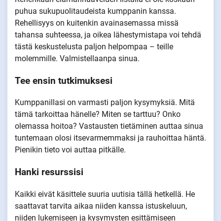
puhua sukupuolitaudeista kumppanin kanssa.
Rehellisyys on kuitenkin avainasemassa missä
tahansa suhteessa, ja oikea lähestymistapa voi tehdä
tästä keskustelusta paljon helpompaa – teille
molemmille. Valmistellaanpa sinua.
Tee ensin tutkimuksesi
Kumppanillasi on varmasti paljon kysymyksiä. Mitä
tämä tarkoittaa hänelle? Miten se tarttuu? Onko
olemassa hoitoa? Vastausten tietäminen auttaa sinua
tuntemaan olosi itsevarmemmaksi ja rauhoittaa häntä.
Pienikin tieto voi auttaa pitkälle.
Hanki resurssisi
Kaikki eivät käsittele suuria uutisia tällä hetkellä. He
saattavat tarvita aikaa niiden kanssa istuskeluun,
niiden lukemiseen ja kysymysten esittämiseen