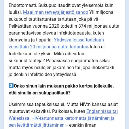
Ehdottomasti. Sukupuolitaudit ovat yleisempiä kuin
luulisi.
Maailman terveysjärjestö sanoo
Yli miljoona
sukupuolitautitartuntaa tartutaan joka päivä.
Pelkästään vuonna 2020 todettiin 374 miljoonaa uutta
parannettavissa olevaa infektiotapausta, kuten
klamydiaa ja tippuria.
Yhdysvalloissa todetaan
vuosittain 20 miljoonaa uutta tartuntaa
Joten et
todellakaan ole yksin. Mikä aiheuttaa
sukupuolitauteja? Pääasiassa suojaamaton seksi,
mutta myös neulojen jakaminen tai jopa ihokontakti
joidenkin infektioiden yhteydessä.
Onko sinun lain mukaan pakko kertoa jollekulle,
että sinulla on sukupuolitauti?
Useimmissa tapauksissa ei. Mutta HIV:n kanssa asiat
muuttuvat vakaviksi. Paikoissa, kuten
Englannissa tai
Walesissa, HIV-tartunnasta kertomatta jättäminen ja
sen levittämättä jättäminen
— etenkin ilman