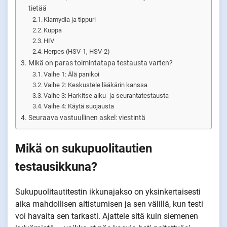
tietää
Klamydia ja tippuri
Kuppa
HIV
Herpes (HSV-1, HSV-2)
Mikä on paras toimintatapa testausta varten?
Vaihe 1: Älä panikoi
Vaihe 2: Keskustele lääkärin kanssa
Vaihe 3: Harkitse alku- ja seurantatestausta
Vaihe 4: Käytä suojausta
Seuraava vastuullinen askel: viestintä
Mikä on sukupuolitautien
testausikkuna?
Sukupuolitautitestin ikkunajakso on yksinkertaisesti
aika mahdollisen altistumisen ja sen välillä, kun testi
voi havaita sen tarkasti. Ajattele sitä kuin siemenen