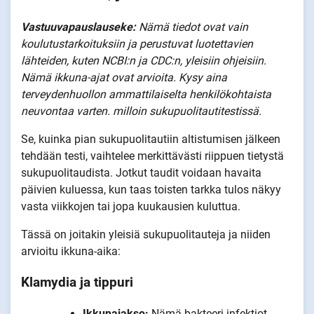
Vastuuvapauslauseke:
Nämä tiedot ovat vain
koulutustarkoituksiin ja perustuvat luotettavien
lähteiden, kuten NCBI:n ja CDC:n, yleisiin ohjeisiin.
Nämä ikkuna-ajat ovat arvioita. Kysy aina
terveydenhuollon ammattilaiselta henkilökohtaista
neuvontaa varten.
milloin sukupuolitautitestissä
.
Se, kuinka pian sukupuolitautiin altistumisen jälkeen
tehdään testi, vaihtelee merkittävästi riippuen tietystä
sukupuolitaudista. Jotkut taudit voidaan havaita
päivien kuluessa, kun taas toisten tarkka tulos näkyy
vasta viikkojen tai jopa kuukausien kuluttua.
Tässä on joitakin yleisiä sukupuolitauteja ja niiden
arvioitu ikkuna-aika:
Klamydia ja tippuri
Ikkunajakso:
Nämä bakteeri-infektiot