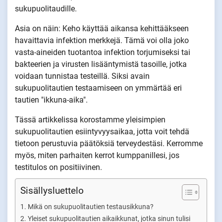
sukupuolitaudille.
Asia on näin: Keho käyttää aikansa kehittääkseen
havaittavia infektion merkkejä. Tämä voi olla joko
vasta-aineiden tuotantoa infektion torjumiseksi tai
bakteerien ja virusten lisääntymistä tasoille, jotka
voidaan tunnistaa testeillä. Siksi avain
sukupuolitautien testaamiseen on ymmärtää eri
tautien "ikkuna-aika".
Tässä artikkelissa korostamme yleisimpien
sukupuolitautien esiintyvyysaikaa, jotta voit tehdä
tietoon perustuvia päätöksiä terveydestäsi. Kerromme
myös, miten parhaiten kerrot kumppanillesi, jos
testitulos on positiivinen.
Sisällysluettelo
Mikä on sukupuolitautien testausikkuna?
Yleiset sukupuolitautien aikaikkunat, jotka sinun tulisi