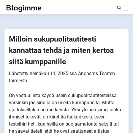
Siirry
Blogimme
sisältöön
Ominaisuudet
Tietoa Meistä
Anonyymit
Milloin sukupuolitautitesti
Ilmoita kumppaneille
kannattaa tehdä ja miten kertoa
siitä kumppanille
Lähetetty
heinäkuu 11, 2025
:ssä
Anonsms Team
:n
toimesta
On vastuullista käydä usein sukupuolitautitesteissä,
varsinkin jos sinulla on useita kumppaneita. Mutta
ajoituksellakin on merkitystä. Yksi yleinen virhe, jonka
ihmiset tekevät, on kiirehtiä lääkärikeskukseen
testeihin heti, kun heillä on suojaamatonta seksiä tai
he saavat tietää, että he ovat saattaneet altistua