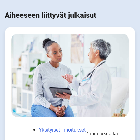
Aiheeseen liittyvät julkaisut
Yksityiset ilmoitukset
7 min lukuaika