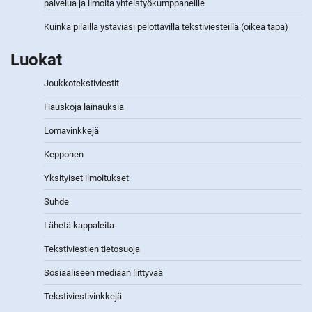
palvelua ja ilmoita yhteistyökumppaneille
Kuinka pilailla ystäviäsi pelottavilla tekstiviesteillä (oikea tapa)
Luokat
Joukkotekstiviestit
Hauskoja lainauksia
Lomavinkkejä
Kepponen
Yksityiset ilmoitukset
Suhde
Lähetä kappaleita
Tekstiviestien tietosuoja
Sosiaaliseen mediaan liittyvää
Tekstiviestivinkkejä