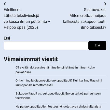
Artikkelien
Edellinen:
Seuraavaksi:
selaus
Lähetä tekstiviestejä
Miten erottaa huijaus
verkossa ilman puhelinta –
laillisesta sukupuolitauti-
Helppo opas (2025)
ilmoituksesta?
Etsi
Etsi
Viimeisimmät viestit
65 syvää rakkausviestiä hänelle (piristämään hänen koko
päiväänsä)
Onko minulla diagnosoitu sukupuolitauti? Kuinka ilmoittaa siitä
kumppanille nimettömästi?
Sukupuolitaudit vs. sukupuolitaudit: Ero on tärkeä parisuhteen
terveydelle
Halpa sukupuolitautien testaus: 6 luotettavaa yhdysvaltalaista