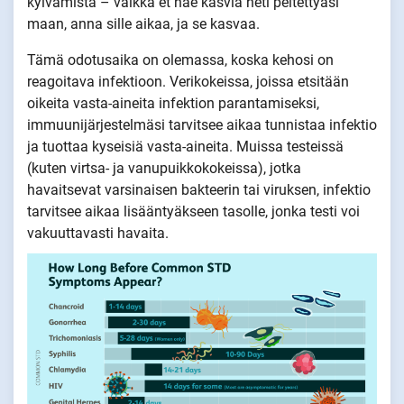
kylvämistä – vaikka et näe kasvia heti peitettyäsi
maan, anna sille aikaa, ja se kasvaa.
Tämä odotusaika on olemassa, koska kehosi on
reagoitava infektioon. Verikokeissa, joissa etsitään
oikeita vasta-aineita infektion parantamiseksi,
immuunijärjestelmäsi tarvitsee aikaa tunnistaa infektio
ja tuottaa kyseisiä vasta-aineita. Muissa testeissä
(kuten virtsa- ja vanupuikkokokeissa), jotka
havaitsevat varsinaisen bakteerin tai viruksen, infektio
tarvitsee aikaa lisääntyäkseen tasolle, jonka testi voi
vakuuttavasti havaita.