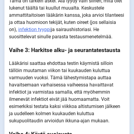
Tämä on tärkein askel. Älä tyydy vain siihen, mitä olet
lukenut täältä tai kuullut muualta. Keskustele
ammattitaitoisen lääkärin kanssa, joka arvioi tilanteesi
ja ottaa huomioon tekijät, kuten oireet (jos sellaisia
on),
infektion tyyppi
ja sairaushistoriasi. He
suosittelevat sinulle parasta testausmenetelmää.
Vaihe 3: Harkitse alku- ja seurantatestausta
Lääkärisi saattaa ehdottaa testin käymistä silloin
tällöin muutaman viikon tai kuukauden kuluttua
varmuuden vuoksi. Tämä lähestymistapa auttaa
havaitsemaan varhaisessa vaiheessa havaittavat
infektiot ja varmistaa samalla, että myöhemmin
ilmenevät infektiot eivät jää huomaamatta. Voit
esimerkiksi testata kaksi viikkoa altistumisen jälkeen
ja uudelleen kolmen kuukauden kuluttua
sukupuolitaudin arvioidun ikkuna-ajan mukaan.