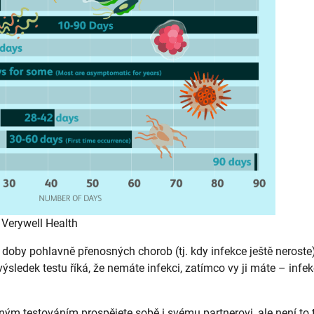
 Verywell Health
oby pohlavně přenosných chorob (tj. kdy infekce ještě neroste)
sledek testu říká, že nemáte infekci, zatímco vy ji máte – infe
ným testováním prospějete sobě i svému partnerovi, ale není to 