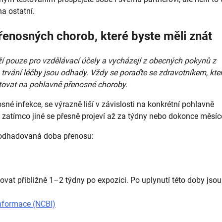
na ostatní.
enosných chorob, které byste měli znát
í pouze pro vzdělávací účely a vycházejí z obecných pokynů z
rvání léčby jsou odhady. Vždy se poraďte se zdravotníkem, kte
tovat na pohlavně přenosné choroby
.
sné infekce, se výrazně liší v závislosti na konkrétní pohlavně
, zatímco jiné se přesně projeví až za týdny nebo dokonce měsíc
h odhadovaná doba přenosu:
kovat přibližně 1–2 týdny po expozici. Po uplynutí této doby jsou
informace (NCBI)