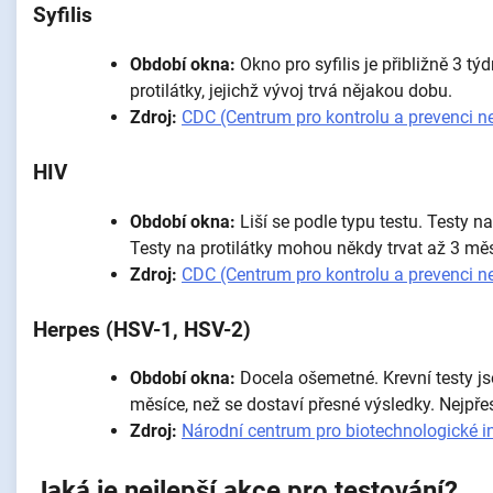
Syfilis
Období okna:
Okno pro syfilis je přibližně 3 tý
protilátky, jejichž vývoj trvá nějakou dobu.
Zdroj:
CDC (Centrum pro kontrolu a prevenci n
HIV
Období okna:
Liší se podle typu testu. Testy n
Testy na protilátky mohou někdy trvat až 3 měs
Zdroj:
CDC (Centrum pro kontrolu a prevenci n
Herpes (HSV-1, HSV-2)
Období okna:
Docela ošemetné. Krevní testy js
měsíce, než se dostaví přesné výsledky. Nejpřes
Zdroj:
Národní centrum pro biotechnologické 
Jaká je nejlepší akce pro testování?