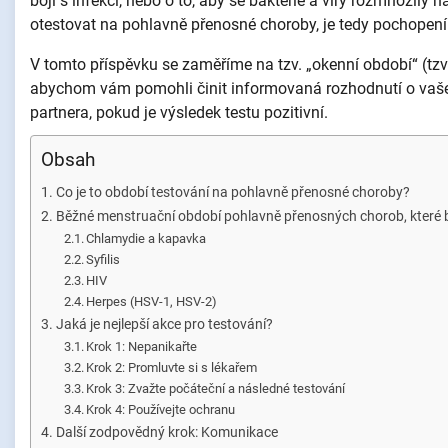
boji s infekcí, nebo o to, aby se bakterie a viry rozmnožily n
otestovat na pohlavně přenosné choroby, je tedy pochopen
V tomto příspěvku se zaměříme na tzv. „okenní období“ (tz
abychom vám pomohli činit informovaná rozhodnutí o vaše
partnera, pokud je výsledek testu pozitivní.
Obsah
Co je to období testování na pohlavně přenosné choroby?
Běžné menstruační období pohlavně přenosných chorob, které b
Chlamydie a kapavka
Syfilis
HIV
Herpes (HSV-1, HSV-2)
Jaká je nejlepší akce pro testování?
Krok 1: Nepanikařte
Krok 2: Promluvte si s lékařem
Krok 3: Zvažte počáteční a následné testování
Krok 4: Používejte ochranu
Další zodpovědný krok: Komunikace