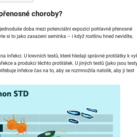
ě přenosné choroby?
jednoduše doba mezi potenciální expozicí pohlavně přenosné
te si to jako zasazení semínka – i když rostlinu hned nevidíte,
a infekci. U krevních testů, které hledají správné protilátky k vy
ekce a produkci těchto protilátek. U jiných testů (jako jsou test
otřebuje infekce čas na to, aby se rozmnožila natolik, aby ji test