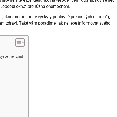
a úrovně, které lze identifikovat testy. Klíčem k tomu, kdy se nech
í „období okna“ pro různá onemocnění.
v. „okno pro případné výskyty pohlavně přenosných chorob“),
m zdraví. Také vám poradíme, jak nejlépe informovat svého
yste měli znát