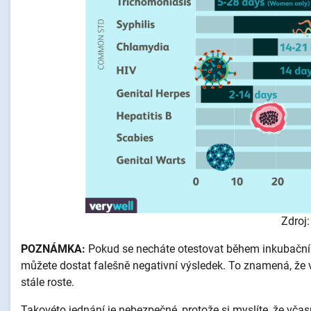
Zdroj:
POZNÁMKA:
Pokud se necháte otestovat během inkubační d
můžete dostat falešně negativní výsledek. To znamená, že vý
stále roste.
Takovéto jednání je nebezpečné, protože si myslíte, že včas