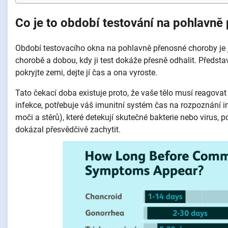
Co je to období testování na pohlavn
Období testovacího okna na pohlavně přenosné choroby je 
chorobě a dobou, kdy ji test dokáže přesně odhalit. Představ
pokryjte zemi, dejte jí čas a ona vyroste.
Tato čekací doba existuje proto, že vaše tělo musí reagovat n
infekce, potřebuje váš imunitní systém čas na rozpoznání inf
moči a stěrů), které detekují skutečné bakterie nebo virus, p
dokázal přesvědčivě zachytit.