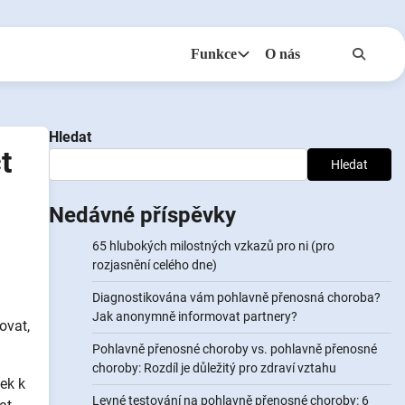
Funkce
O nás
Anonymy
NotifyPartners
Hledat
t
Hledat
Nedávné příspěvky
65 hlubokých milostných vzkazů pro ni (pro
rozjasnění celého dne)
Diagnostikována vám pohlavně přenosná choroba?
Jak anonymně informovat partnery?
ovat,
Pohlavně přenosné choroby vs. pohlavně přenosné
choroby: Rozdíl je důležitý pro zdraví vztahu
tek k
Levné testování na pohlavně přenosné choroby: 6