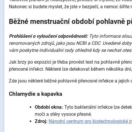
Nakonec si budete myslet, že jste v bezpečí, a nemoc šíříte 
Běžné menstruační období pohlavně př
Prohlášení o vyloučení odpovědnosti:
Tyto informace slouž
renomovaných zdrojů, jako jsou NCBI a CDC. Uvedené doby t
vám poskytne individuální rady ohledně
kdy se nechat otes
Jak brzy po expozici je třeba provést test na pohlavně přeno
přenosné infekci. Některé lze detekovat během několika dní
Zde jsou některé běžné pohlavně přenosné infekce a jejic
Chlamydie a kapavka
Období okna:
Tyto bakteriální infekce lze dete
moči a stěry vysoce přesné.
Zdroj:
Národní centrum pro biotechnologické 