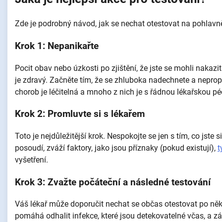
Zde je podrobný návod, jak se nechat otestovat na pohlavn
Krok 1: Nepanikařte
Pocit obav nebo úzkosti po zjištění, že jste se mohli nakazi
je zdravý. Začněte tím, že se zhluboka nadechnete a neprop
chorob je léčitelná a mnoho z nich je s řádnou lékařskou péč
Krok 2: Promluvte si s lékařem
Toto je nejdůležitější krok. Nespokojte se jen s tím, co jste s
posoudí, zváží faktory, jako jsou příznaky (pokud existují),
t
vyšetření.
Krok 3: Zvažte počáteční a následné testování
Váš lékař může doporučit nechat se občas otestovat po někol
pomáhá odhalit infekce, které jsou detekovatelné včas, a zár