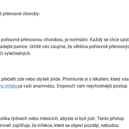
ě přenosné choroby:
t pohlavně přenosnou chorobou, je normální. Každý se chce ujisti
adejte panice. Určitě vás zaujme, že většina pohlavně přenosný
í vyléčitelných.
i přečetli zde nebo slyšeli jinde. Promluvte si s lékařem, který vás
yp infekce
a vaši anamnézu. Doporučí vám nejvhodnější postup
ika týdnech nebo měsících, abyste si byli jisti. Tento přístup
oveň zajišťuje, že infekce, které se objeví později, nebudou