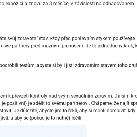
 po expozici a znovu za 3 měsíce, v závislosti na odhadovaném
áte svůj zdravotní stav, vždy před pohlavním stykem používejte
i své partnery před možným přenosem. Je to jednoduchý krok, k
odrobili testům, abyste si byli jisti zdravotním stavem toho dru
okem k převzetí kontroly nad svým sexuálním zdravím. Dalším k
je pozitivní) je sdělit to svému partnerovi. Chápeme, že najít s
avit. Je důležité, abyste jim to řekli, aby si mohli domluvit, kdy
sti, a aby se (pokud je to nutné) léčili.