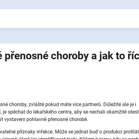
 přenosné choroby a jak to říc
é choroby, zvláště pokud máte více partnerů. Důležité ale je i
, je spěchat do lékařského centra, aby se nechali okamžitě otest
 být vystaveni pohlavně přenosné chorobě.
ovatelné příznaky infekce. Může se jednat buď o produkci protilá