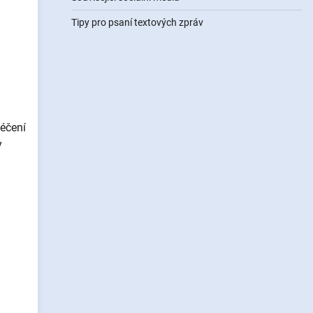
Tipy pro psaní textových zpráv
léčení
y