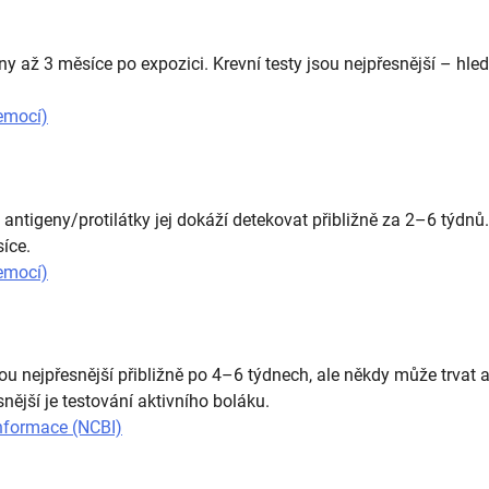
dny až 3 měsíce po expozici. Krevní testy jsou nejpřesnější – hled
emocí)
a antigeny/protilátky jej dokáží detekovat přibližně za 2–6 týdnů.
íce.
emocí)
ou nejpřesnější přibližně po 4–6 týdnech, ale někdy může trvat 
nější je testování aktivního boláku.
informace (NCBI)