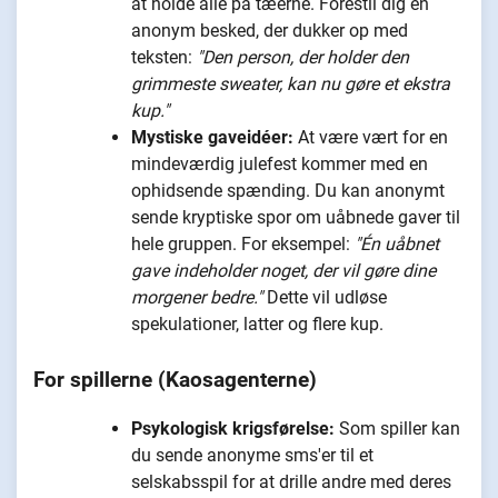
at holde alle på tæerne. Forestil dig en
anonym besked, der dukker op med
teksten:
"Den person, der holder den
grimmeste sweater, kan nu gøre et ekstra
kup."
Mystiske gaveidéer:
At være vært for en
mindeværdig julefest kommer med en
ophidsende spænding. Du kan anonymt
sende kryptiske spor om uåbnede gaver til
hele gruppen. For eksempel:
"Én uåbnet
gave indeholder noget, der vil gøre dine
morgener bedre."
Dette vil udløse
spekulationer, latter og flere kup.
For spillerne (Kaosagenterne)
Psykologisk krigsførelse:
Som spiller kan
du sende anonyme sms'er til et
selskabsspil for at drille andre med deres