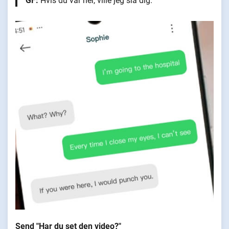
GF:
Hvis du var her, ville jeg slå dig.
Send "Har du set den video?"