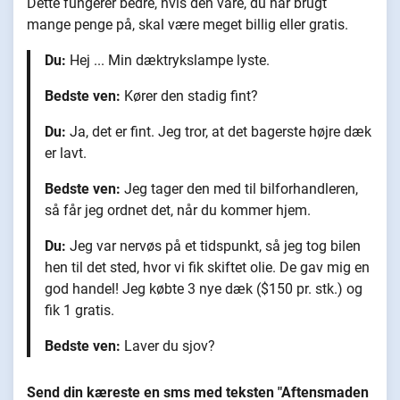
Dette fungerer bedre, hvis den vare, du har brugt
mange penge på, skal være meget billig eller gratis.
Du:
Hej ... Min dæktrykslampe lyste.
Bedste ven:
Kører den stadig fint?
Du:
Ja, det er fint. Jeg tror, at det bagerste højre dæk
er lavt.
Bedste ven:
Jeg tager den med til bilforhandleren,
så får jeg ordnet det, når du kommer hjem.
Du:
Jeg var nervøs på et tidspunkt, så jeg tog bilen
hen til det sted, hvor vi fik skiftet olie. De gav mig en
god handel! Jeg købte 3 nye dæk ($150 pr. stk.) og
fik 1 gratis.
Bedste ven:
Laver du sjov?
Send din kæreste en sms med teksten "Aftensmaden