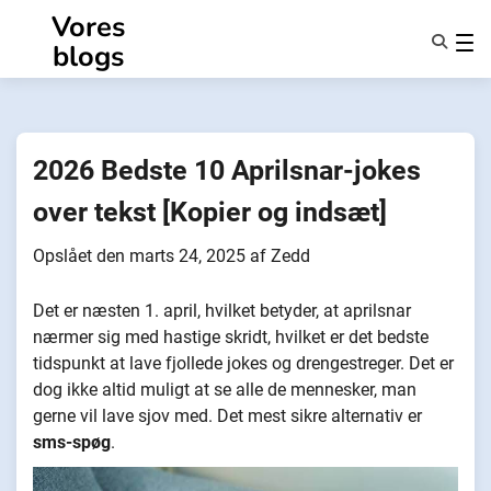
Spring
Vores
til
blogs
indhold
Funktioner
Om Os
Anonymiteter
2026 Bedste 10 Aprilsnar-jokes
NotifyPartners
over tekst [Kopier og indsæt]
Opslået den
marts 24, 2025
af
Zedd
Det er næsten 1. april, hvilket betyder, at aprilsnar
nærmer sig med hastige skridt, hvilket er det bedste
tidspunkt at lave fjollede jokes og drengestreger. Det er
dog ikke altid muligt at se alle de mennesker, man
gerne vil lave sjov med. Det mest sikre alternativ er
sms-spøg
.