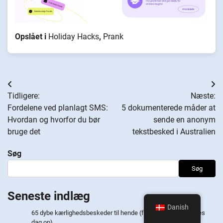
Opslået i
Holiday Hacks
,
Prank
Indlægsnavigation
Tidligere:
Næste:
Fordelene ved planlagt SMS:
5 dokumenterede måder at
Hvordan og hvorfor du bør
sende en anonym
bruge det
tekstbesked i Australien
Søg
Søg
Seneste indlæg
Danish
65 dybe kærlighedsbeskeder til hende (for at lyse hele hendes
dag op)