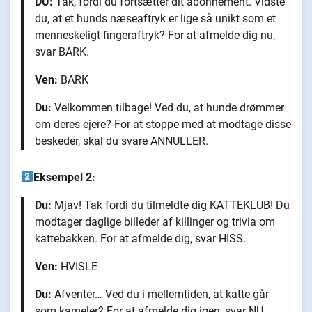
DU:
Tak, fordi du fortsætter dit abonnement. Vidste
du, at et hunds næseaftryk er lige så unikt som et
menneskeligt fingeraftryk? For at afmelde dig nu,
svar BARK.
Ven:
BARK
Du:
Velkommen tilbage! Ved du, at hunde drømmer
om deres ejere? For at stoppe med at modtage disse
beskeder, skal du svare ANNULLER.
Eksempel 2:
Du:
Mjav! Tak fordi du tilmeldte dig KATTEKLUB! Du
modtager daglige billeder af killinger og trivia om
kattebakken. For at afmelde dig, svar HISS.
Ven:
HVISLE
Du:
Afventer… Ved du i mellemtiden, at katte går
som kameler? For at afmelde dig igen, svar NU.