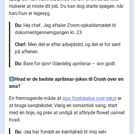
risikerer at miste dit job. Du kan dog starte spøgen, når
han/hun er legesyg.
Du:
Hej chef. Jeg aftaler Zoom-opkaldsmødet til
dokumentgennemgangen kl. 23.
Chef:
Men det er efter arbejdstid, og det er for sent
på aftenen.
Du:
Bare for sjov! Glædelig aprilsnar – sov godt.
Hvad er de bedste aprilsnar-jokes til Crush over en
sms?
En fremragende måde at
sjov forelskelse over tekst
er
at bruge sangtekster. Vælg en romantisk sang, start
med én linje, og prøv at undgå at afbryde flowet uanset
hvad.
Du:
Jeg har fundet en kærlighed til mig selv