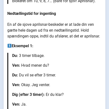
blokeret om 10, 9, 8, 7… (Bare for sjov! Aprilsnar).
Nedtællingstid for ingenting
En af de sjove aprilsnar-beskeder er at lade din ven
gætte hele dagen ud fra en nedtællingstid. Hold
spændingen oppe, indtil du afslører, at det er aprilsnar.
Eksempel 1:
Du:
3 timer tilbage.
Ven:
Hvad mener du?
Du:
Du vil se efter 3 timer.
Ven:
Okay. Jeg venter.
Dig (efter 3 timer):
Er du klar?
Ven:
Ja.