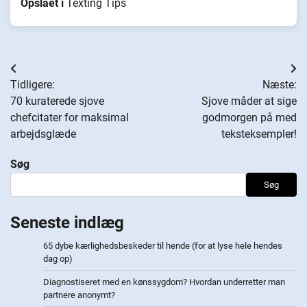
Opslået i
Texting Tips
Indlægsnavigation
Tidligere:
Næste:
70 kuraterede sjove
Sjove måder at sige
chefcitater for maksimal
godmorgen på med
arbejdsglæde
teksteksempler!
Søg
Søg
Seneste indlæg
65 dybe kærlighedsbeskeder til hende (for at lyse hele hendes
dag op)
Diagnostiseret med en kønssygdom? Hvordan underretter man
partnere anonymt?