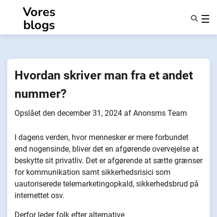
Spring
Vores
til
blogs
indhold
Funktioner
Om Os
Anonymiteter
Hvordan skriver man fra et andet
NotifyPartners
nummer?
Opslået den
december 31, 2024
af
Anonsms Team
I dagens verden, hvor mennesker er mere forbundet
end nogensinde, bliver det en afgørende overvejelse at
beskytte sit privatliv. Det er afgørende at sætte grænser
for kommunikation samt sikkerhedsrisici som
uautoriserede telemarketingopkald, sikkerhedsbrud på
internettet osv.
Derfor leder folk efter alternative