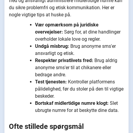
fred og ansvarligt administrere midlertidige numre kan
du sikre problemfri og etisk kommunikation. Her er
nogle vigtige tips at huske på.
Vær opmærksom på juridiske
overvejelser:
Sørg for, at dine handlinger
overholder lokale love og regler.
Undgå misbrug:
Brug anonyme sms'er
ansvarligt og etisk.
Respekter privatlivets fred:
Brug aldrig
anonyme sms'er til at chikanere eller
bedrage andre.
Test tjenesten:
Kontroller platformens
pålidelighed, før du stoler på den til vigtige
beskeder.
Bortskaf midlertidige numre klogt:
Slet
ubrugte numre for at beskytte dine data.
Ofte stillede spørgsmål