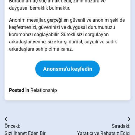
Burada amaç suçlamak değil, zihin huzuru ve
duygusal berraklık bulmaktır.
Anonim mesajlar, gerçeği en güvenli ve anonim şekilde
keşfetmenizi, güveninizi ve duygusal durumunuzu
korumanızı sağlayabilir. Sürekli sizi sorgulayan
arkadaşlar yerine, size karşı dürüst, saygılı ve sadık
arkadaşlara sahip olmalısınız.
Anonsms'u keşfedin
Posted in
Relationship
Yazı
Önceki:
Sıradaki:
gezinmesi
Sizi İhanet Eden Bir
Yaratıcı ve Rahatsız Edici