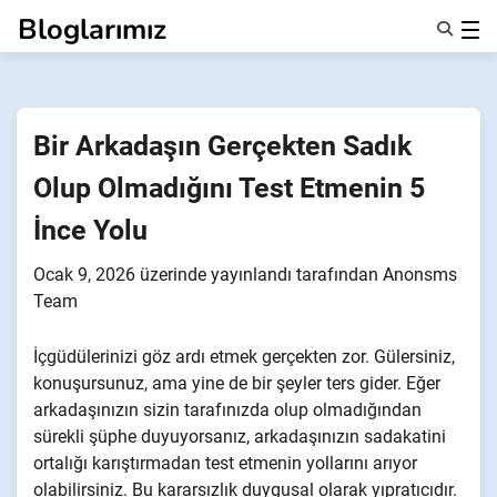
İçeriğe
Bloglarımız
geç
Özellikler
Hakkımızda
Anonsms
Bir Arkadaşın Gerçekten Sadık
İş Ortaklarını Bildir
Olup Olmadığını Test Etmenin 5
İnce Yolu
Ocak 9, 2026
üzerinde yayınlandı
tarafından
Anonsms
Team
İçgüdülerinizi göz ardı etmek gerçekten zor. Gülersiniz,
konuşursunuz, ama yine de bir şeyler ters gider. Eğer
arkadaşınızın sizin tarafınızda olup olmadığından
sürekli şüphe duyuyorsanız, arkadaşınızın sadakatini
ortalığı karıştırmadan test etmenin yollarını arıyor
olabilirsiniz. Bu kararsızlık duygusal olarak yıpratıcıdır.