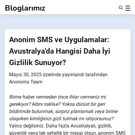
İçeriğe
Bloglarımız
geç
Özellikler
Hakkımızda
Anonsms
Anonim SMS ve Uygulamalar:
İş Ortaklarını Bildir
Avustralya'da Hangisi Daha İyi
Gizlilik Sunuyor?
Mayıs 30, 2025
üzerinde yayınlandı
tarafından
Anonsms Team
Birine haber vermeden önce ihtar vermeniz mi
gerekiyor?
Adını sakla
e? Yoksa dürüst bir geri
bildirimde bulunmak, sürpriz planlamak veya birine
ulaşırken kimliğinizi gizli tutmak mı istiyorsunuz?
Yalnız değilsiniz. Daha fazla Avustralyalı, gizlilik,
güvenlik veya tek seferlik bir mesaj olsun, anonim SMS