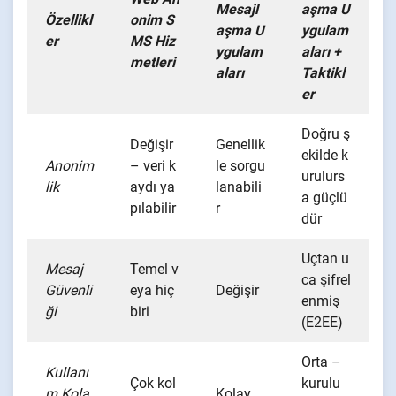
Mesajl
aşma U
Özellikl
onim S
aşma U
ygulam
er
MS Hiz
ygulam
aları +
metleri
aları
Taktikl
er
Doğru ş
Değişir
Genellik
ekilde k
Anonim
– veri k
le sorgu
urulurs
lik
aydı ya
lanabili
a güçlü
pılabilir
r
dür
Uçtan u
Mesaj
Temel v
ca şifrel
Güvenli
eya hiç
Değişir
enmiş
ği
biri
(E2EE)
Orta –
Kullanı
Çok kol
kurulu
m Kola
Kolay