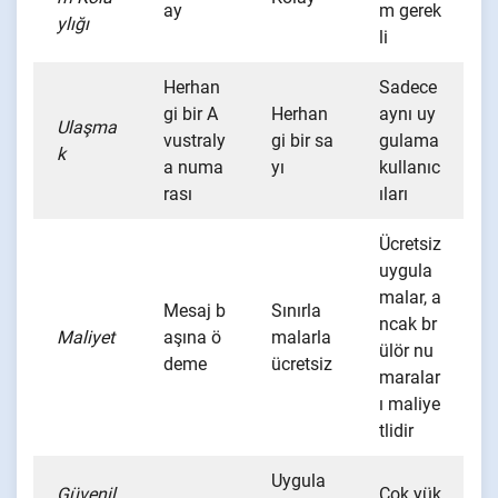
ay
m gerek
ylığı
li
Herhan
Sadece
gi bir A
Herhan
aynı uy
Ulaşma
vustraly
gi bir sa
gulama
k
a numa
yı
kullanıc
rası
ıları
Ücretsiz
uygula
malar, a
Mesaj b
Sınırla
ncak br
Maliyet
aşına ö
malarla
ülör nu
deme
ücretsiz
maralar
ı maliye
tlidir
Uygula
Güvenil
Çok yük