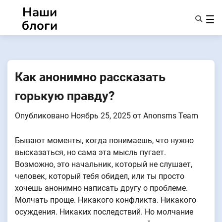
Перейти
Наши
к
блоги
содержанию
Характеристики
О Нас
Anonsms
Как анонимно рассказать
УведомитьПартнеров
горькую правду?
Опубликовано
Ноябрь 25, 2025
от
Anonsms Team
Бывают моменты, когда понимаешь, что нужно
высказаться, но сама эта мысль пугает.
Возможно, это начальник, который не слушает,
человек, который тебя обидел, или ты просто
хочешь анонимно написать другу о проблеме.
Молчать проще. Никакого конфликта. Никакого
осуждения. Никаких последствий. Но молчание