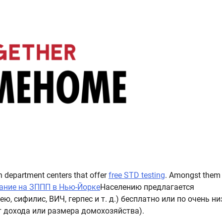
th department centers that offer
free STD testing
. Amongst them 
ание на ЗППП в Нью-Йорке
Населению предлагается
, сифилис, ВИЧ, герпес и т. д.) бесплатно или по очень н
т дохода или размера домохозяйства).