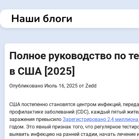
Перейти
к
Наши блоги
содержанию
Полное руководство по 
в США [2025]
Опубликовано
Июль 16, 2025
от
Zedd
США постепенно становятся центром инфекций, перед
профилактике заболеваний (CDC), каждый пятый жител
заражения превысило
Зарегистрировано 2,4 миллиона
годом. Это явный признак того, что регулярное тести
выявить инфекцию на ранней стадии, начать лечение 