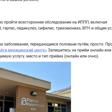
жно пройти всестороннее обследование на ИППП, включая
, герпес, педикулез, сифилис, трихомониаз, ВПЧ и общие ус
на заболевания, передающиеся половым путём, просто. Пр
айти медицинский центр»
Запишитесь на приём онлайн или
имую услугу, место и тип приёма (онлайн или очно).