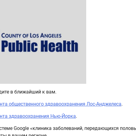
дите в ближайший к вам.
нта общественного здравоохранения Лос-Анджелеса
.
нта здравоохранения Нью-Йорка
.
истеме Google «клиника заболеваний, передающихся полов
нты в вашем регионе.