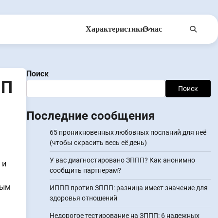
Характеристики
О нас
Anonsms
УведомитьПартнеров
Поиск
ПП
Поиск
Последние сообщения
65 проникновенных любовных посланий для неё
(чтобы скрасить весь её день)
У вас диагностировано ЗППП? Как анонимно
 и
сообщить партнерам?
дым
ИППП против ЗППП: разница имеет значение для
здоровья отношений
Недорогое тестирование на ЗППП: 6 надежных