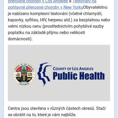
přenosné choroby v Los Angeles
a
Testování na
pohlavně přenosné choroby v New Yorku
Obyvatelstvu
je nabízeno komplexní testování (včetně chlamydií,
kapavky, syfilisu, HIV, herpesu atd.) za bezplatnou nebo
velmi nízkou cenu (prostřednictvím pohyblivé sazby
poplatku na základě příjmu nebo velikosti
domácnosti).
Centra jsou otevřena v různých částech okresů. Stačí
se obrátit na to, které je vám nejblíže.