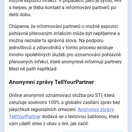
možné expozici infekci. V případech, jako je syfilis, HIV
a herpes, je třeba kontakt a informování partnerů po
delší dobu.
Chápeme, že informování partnerů o možné expozici
pohlavně přenosným infekcím může být nepříjemné a
možná neznáte ta správná slova. Na podporu
jednotlivců a zdravotníků v tomto procesu existuje
mnoho spolehlivých služeb pro oznamování pohlavně
přenosných infekcí, které anonymně informují partnery.
Mezi ně patří například:
Anonymní zprávy TellYourPartner
Online anonymní oznamovací služba pro STI, která
zaručuje soukromí 100% a globální zasílání zpráv bez
jakýchkoli regionálních omezení.
Anonymní zprávy
TellYourPartner
dodává se s textovou šablonou, která
vám ušetří stres z obav s tím, jak začít.