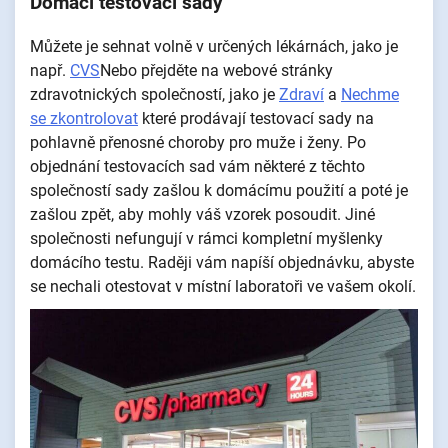
Domácí testovací sady
Můžete je sehnat volně v určených lékárnách, jako je
např.
CVS
Nebo přejděte na webové stránky
zdravotnických společností, jako je
Zdraví
a
Nechme
se zkontrolovat
které prodávají testovací sady na
pohlavně přenosné choroby pro muže i ženy. Po
objednání testovacích sad vám některé z těchto
společností sady zašlou k domácímu použití a poté je
zašlou zpět, aby mohly váš vzorek posoudit. Jiné
společnosti nefungují v rámci kompletní myšlenky
domácího testu. Raději vám napíší objednávku, abyste
se nechali otestovat v místní laboratoři ve vašem okolí.