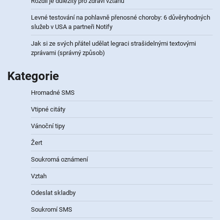
Rozdíl je důležitý pro zdraví vztahu
Levné testování na pohlavně přenosné choroby: 6 důvěryhodných
služeb v USA a partneři Notify
Jak si ze svých přátel udělat legraci strašidelnými textovými
zprávami (správný způsob)
Kategorie
Hromadné SMS
Vtipné citáty
Vánoční tipy
Žert
Soukromá oznámení
Vztah
Odeslat skladby
Soukromí SMS