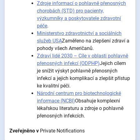
Zdroje informací o pohlavně přenosných
chorobách (STD) pro pacienty,
výzkumníky a poskytovatele zdravotní
péče
.
Ministerstvo zdravotnictví a sociálních
služeb USA
Zaměřeno na zlepšení zdraví a
pohody všech Američanů.
Zdraví lidé 2030 – Cíle v oblasti pohlavně
přenosných infekcí (ODPHP)
Jejich cílem
je snížit výskyt pohlavně přenosných
infekcí a jejich komplikací a zlepšit přístup
ke kvalitní péči.
Národní centrum pro biotechnologické
informace (NCBI)
Obsahuje komplexní
lékařskou literaturu a zdroje o pohlavně
přenosných infekcích.
Zveřejněno v
Private Notifications