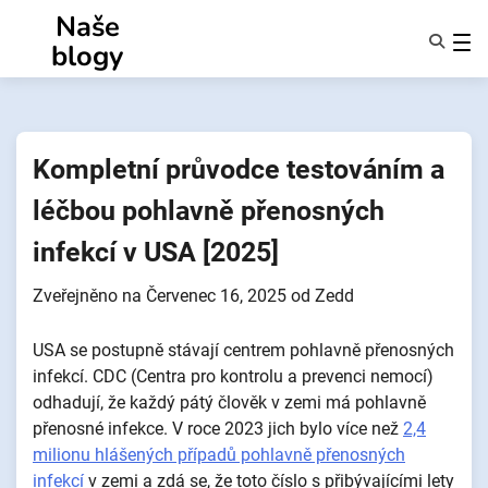
Přejít
Naše
k
blogy
obsahu
Funkce
O Nás
Anonymy
Kompletní průvodce testováním a
NotifyPartners
léčbou pohlavně přenosných
infekcí v USA [2025]
Zveřejněno na
Červenec 16, 2025
od
Zedd
USA se postupně stávají centrem pohlavně přenosných
infekcí. CDC (Centra pro kontrolu a prevenci nemocí)
odhadují, že každý pátý člověk v zemi má pohlavně
přenosné infekce. V roce 2023 jich bylo více než
2,4
milionu hlášených případů pohlavně přenosných
infekcí
v zemi a zdá se, že toto číslo s přibývajícími lety