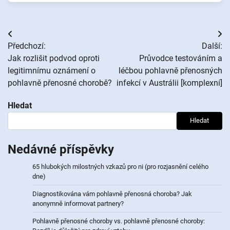
Navigace
Předchozí:
Další:
pro
Jak rozlišit podvod oproti
Průvodce testováním a
legitimnímu oznámení o
léčbou pohlavně přenosných
příspěvek
pohlavně přenosné chorobě?
infekcí v Austrálii [komplexní]
Hledat
Hledat
Nedávné příspěvky
65 hlubokých milostných vzkazů pro ni (pro rozjasnění celého
dne)
Diagnostikována vám pohlavně přenosná choroba? Jak
anonymně informovat partnery?
Pohlavně přenosné choroby vs. pohlavně přenosné choroby: