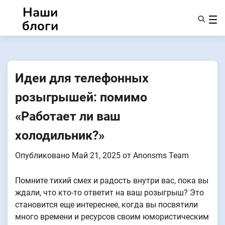
Перейти
Наши
к
блоги
содержанию
Характеристики
О Нас
Anonsms
Идеи для телефонных
УведомитьПартнеров
розыгрышей: помимо
«Работает ли ваш
холодильник?»
Опубликовано
Май 21, 2025
от
Anonsms Team
Помните тихий смех и радость внутри вас, пока вы
ждали, что кто-то ответит на ваш розыгрыш? Это
становится еще интереснее, когда вы посвятили
много времени и ресурсов своим юмористическим