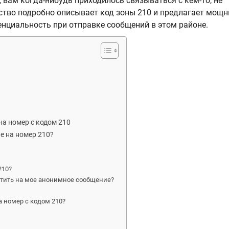
 вам когда-нибудь приходилось связываться с кем-то, не
ство подробно описывает код зоны 210 и предлагает мощ
нциальность при отправке сообщений в этом районе.
а номер с кодом 210
е на номер 210?
210?
ветить на мое анонимное сообщение?
а номер с кодом 210?