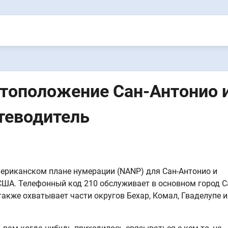
стоположение Сан-Антонио 
теводитель
мериканском плане нумерации (NANP) для Сан-Антонио и
 США. Телефонный код 210 обслуживает в основном город С
 также охватывает части округов Бехар, Комал, Гваделупе и