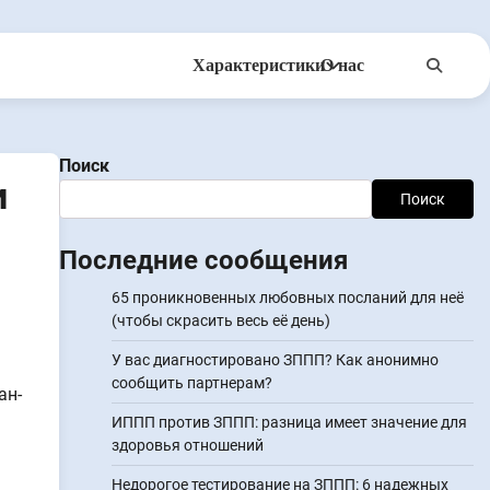
Характеристики
О нас
Anonsms
УведомитьПартнеров
Поиск
и
Поиск
Последние сообщения
65 проникновенных любовных посланий для неё
(чтобы скрасить весь её день)
У вас диагностировано ЗППП? Как анонимно
сообщить партнерам?
ан-
ИППП против ЗППП: разница имеет значение для
здоровья отношений
Недорогое тестирование на ЗППП: 6 надежных