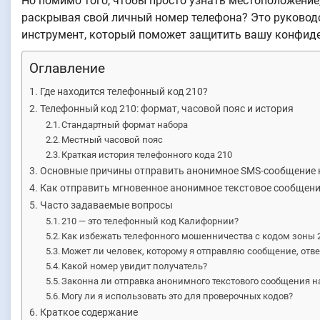
Но помимо того, чтобы просто узнать местоположение,
раскрывая свой личный номер телефона? Это руковод
инструмент, который поможет защитить вашу конфиде
Оглавление
Где находится телефонный код 210?
Телефонный код 210: формат, часовой пояс и история
Стандартный формат набора
Местный часовой пояс
Краткая история телефонного кода 210
Основные причины отправить анонимное SMS-сообщение н
Как отправить мгновенное анонимное текстовое сообщени
Часто задаваемые вопросы
210 — это телефонный код Калифорнии?
Как избежать телефонного мошенничества с кодом зоны 
Может ли человек, которому я отправляю сообщение, от
Какой номер увидит получатель?
Законна ли отправка анонимного текстового сообщения н
Могу ли я использовать это для проверочных кодов?
Краткое содержание