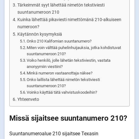
Tärkeimmät syyt lähettää nimetön tekstiviesti
suuntanumeroon 210
Kuinka lähettää pikaviesti nimettömänä 210-alkuiseen
numeroon?
Käytännön kysymyksiä
Onko 210 Kalifornian suuntanumero?
Miten voin välttää puhelinhuijauksia, jotka kohdistuvat
suuntanumeroon 210?
Voiko henkilö, jolle lähetän tekstiviestin, vastata
anonyymiin viestiini?
Minkä numeron vastaanottaja näkee?
Onko laillista lähettää nimetön tekstiviesti
suuntanumeroon 210?
Voinko käyttää tätä vahvistuskoodeihin?
Yhteenveto
Missä sijaitsee suuntanumero 210?
Suuntanumeroalue 210 sijaitsee Texasin