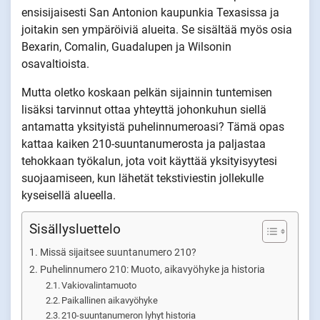
ensisijaisesti San Antonion kaupunkia Texasissa ja
joitakin sen ympäröiviä alueita. Se sisältää myös osia
Bexarin, Comalin, Guadalupen ja Wilsonin
osavaltioista.
Mutta oletko koskaan pelkän sijainnin tuntemisen
lisäksi tarvinnut ottaa yhteyttä johonkuhun siellä
antamatta yksityistä puhelinnumeroasi? Tämä opas
kattaa kaiken 210-suuntanumerosta ja paljastaa
tehokkaan työkalun, jota voit käyttää yksityisyytesi
suojaamiseen, kun lähetät tekstiviestin jollekulle
kyseisellä alueella.
Sisällysluettelo
Missä sijaitsee suuntanumero 210?
Puhelinnumero 210: Muoto, aikavyöhyke ja historia
Vakiovalintamuoto
Paikallinen aikavyöhyke
210-suuntanumeron lyhyt historia