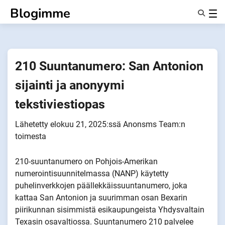
Siirry
Blogimme
sisältöön
Ominaisuudet
Tietoa Meistä
Anonyymit
210 Suuntanumero: San Antonion
Ilmoita kumppaneille
sijainti ja anonyymi
tekstiviestiopas
Lähetetty
elokuu 21, 2025
:ssä
Anonsms Team
:n
toimesta
210-suuntanumero on Pohjois-Amerikan
numerointisuunnitelmassa (NANP) käytetty
puhelinverkkojen päällekkäissuuntanumero, joka
kattaa San Antonion ja suurimman osan Bexarin
piirikunnan sisimmistä esikaupungeista Yhdysvaltain
Texasin osavaltiossa. Suuntanumero 210 palvelee