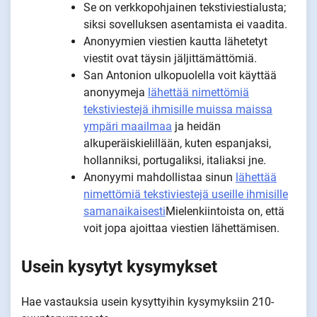
Se on verkkopohjainen tekstiviestialusta;
siksi sovelluksen asentamista ei vaadita.
Anonyymien viestien kautta lähetetyt
viestit ovat täysin jäljittämättömiä.
San Antonion ulkopuolella voit käyttää
anonyymeja
lähettää nimettömiä
tekstiviestejä ihmisille muissa maissa
ympäri maailmaa
ja heidän
alkuperäiskielillään, kuten espanjaksi,
hollanniksi, portugaliksi, italiaksi jne.
Anonyymi mahdollistaa sinun
lähettää
nimettömiä tekstiviestejä useille ihmisille
samanaikaisesti
Mielenkiintoista on, että
voit jopa ajoittaa viestien lähettämisen.
Usein kysytyt kysymykset
Hae vastauksia usein kysyttyihin kysymyksiin 210-