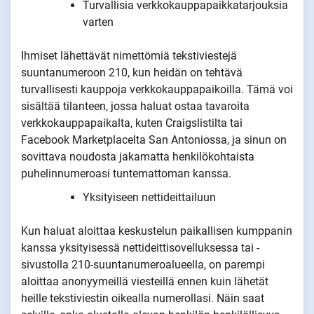
Turvallisia verkkokauppapaikkatarjouksia
varten
Ihmiset lähettävät nimettömiä tekstiviestejä
suuntanumeroon 210, kun heidän on tehtävä
turvallisesti kauppoja verkkokauppapaikoilla. Tämä voi
sisältää tilanteen, jossa haluat ostaa tavaroita
verkkokauppapaikalta, kuten Craigslistilta tai
Facebook Marketplacelta San Antoniossa, ja sinun on
sovittava noudosta jakamatta henkilökohtaista
puhelinnumeroasi tuntemattoman kanssa.
Yksityiseen nettideittailuun
Kun haluat aloittaa keskustelun paikallisen kumppanin
kanssa yksityisessä nettideittisovelluksessa tai -
sivustolla 210-suuntanumeroalueella, on parempi
aloittaa anonyymeillä viesteillä ennen kuin lähetät
heille tekstiviestin oikealla numerollasi. Näin saat