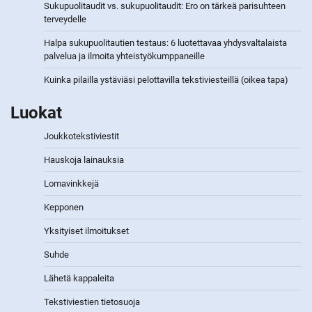
Sukupuolitaudit vs. sukupuolitaudit: Ero on tärkeä parisuhteen
terveydelle
Halpa sukupuolitautien testaus: 6 luotettavaa yhdysvaltalaista
palvelua ja ilmoita yhteistyökumppaneille
Kuinka pilailla ystäviäsi pelottavilla tekstiviesteillä (oikea tapa)
Luokat
Joukkotekstiviestit
Hauskoja lainauksia
Lomavinkkejä
Kepponen
Yksityiset ilmoitukset
Suhde
Lähetä kappaleita
Tekstiviestien tietosuoja