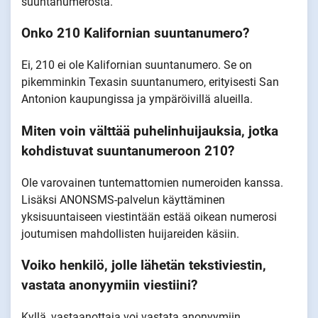
suuntanumerosta.
Onko 210 Kalifornian suuntanumero?
Ei, 210 ei ole Kalifornian suuntanumero. Se on
pikemminkin Texasin suuntanumero, erityisesti San
Antonion kaupungissa ja ympäröivillä alueilla.
Miten voin välttää puhelinhuijauksia, jotka
kohdistuvat suuntanumeroon 210?
Ole varovainen tuntemattomien numeroiden kanssa.
Lisäksi ANONSMS-palvelun käyttäminen
yksisuuntaiseen viestintään estää oikean numerosi
joutumisen mahdollisten huijareiden käsiin.
Voiko henkilö, jolle lähetän tekstiviestin,
vastata anonyymiin viestiini?
Kyllä, vastaanottaja voi vastata anonyymiin