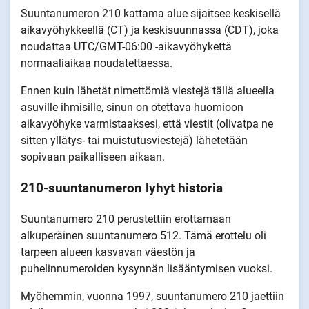
Suuntanumeron 210 kattama alue sijaitsee keskisellä
aikavyöhykkeellä (CT) ja keskisuunnassa (CDT), joka
noudattaa UTC/GMT-06:00 -aikavyöhykettä
normaaliaikaa noudatettaessa.
Ennen kuin lähetät nimettömiä viestejä tällä alueella
asuville ihmisille, sinun on otettava huomioon
aikavyöhyke varmistaaksesi, että viestit (olivatpa ne
sitten yllätys- tai muistutusviestejä) lähetetään
sopivaan paikalliseen aikaan.
210-suuntanumeron lyhyt historia
Suuntanumero 210 perustettiin erottamaan
alkuperäinen suuntanumero 512. Tämä erottelu oli
tarpeen alueen kasvavan väestön ja
puhelinnumeroiden kysynnän lisääntymisen vuoksi.
Myöhemmin, vuonna 1997, suuntanumero 210 jaettiin