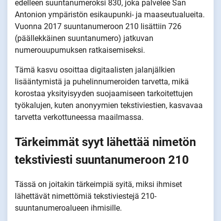
edelleen suuntanumeroksi 830, joka palvelee San
Antonion ympäristön esikaupunki- ja maaseutualueita.
Vuonna 2017 suuntanumeroon 210 lisättiin 726
(päällekkäinen suuntanumero) jatkuvan
numerouupumuksen ratkaisemiseksi.
Tämä kasvu osoittaa digitaalisten jalanjälkien
lisääntymistä ja puhelinnumeroiden tarvetta, mikä
korostaa yksityisyyden suojaamiseen tarkoitettujen
työkalujen, kuten anonyymien tekstiviestien, kasvavaa
tarvetta verkottuneessa maailmassa.
Tärkeimmät syyt lähettää nimetön
tekstiviesti suuntanumeroon 210
Tässä on joitakin tärkeimpiä syitä, miksi ihmiset
lähettävät nimettömiä tekstiviestejä 210-
suuntanumeroalueen ihmisille.