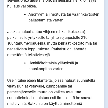
selville, onko alustalla olevan henkilön henkilöllisyys
huijaus vai oikea.
Anonyymiä ilmoitusta tai väärinkäytösten
paljastamista varten
Joskus haluat antaa vihjeen (ehkä rikoksesta)
paikalliselle yritykselle tai yhteisöjärjestölle 210-
suuntanumeroalueella, mutta pelkäät kostotoimia tai
negatiivista lopputulosta. Ratkaisu on lähettää
nimettömiä tekstiviestejä.
Henkilökohtaisia yllätyksiä ja
hauskanpitoa varten
Usein tulee eteen tilanteita, joissa haluat suunnitella
yllätysjuhlat ystävälle, kumppanille tai
perheenjäsenelle, mutta on vaikea toteuttaa
suunnitelmiasi onnistuneesti ilman, että he saavat
niistä vihiä. Ratkaisu on käyttää nimettömiä