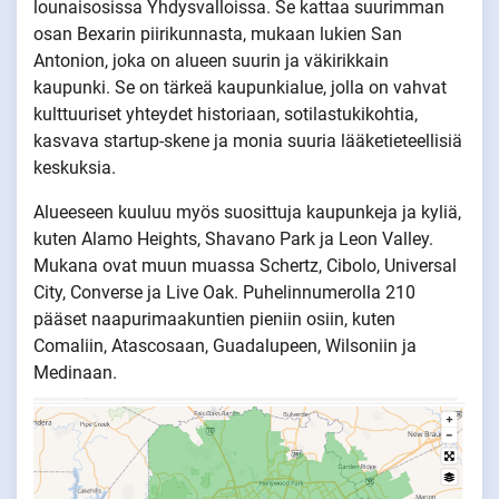
lounaisosissa Yhdysvalloissa. Se kattaa suurimman
osan Bexarin piirikunnasta, mukaan lukien San
Antonion, joka on alueen suurin ja väkirikkain
kaupunki. Se on tärkeä kaupunkialue, jolla on vahvat
kulttuuriset yhteydet historiaan, sotilastukikohtia,
kasvava startup-skene ja monia suuria lääketieteellisiä
keskuksia.
Alueeseen kuuluu myös suosittuja kaupunkeja ja kyliä,
kuten Alamo Heights, Shavano Park ja Leon Valley.
Mukana ovat muun muassa Schertz, Cibolo, Universal
City, Converse ja Live Oak. Puhelinnumerolla 210
pääset naapurimaakuntien pieniin osiin, kuten
Comaliin, Atascosaan, Guadalupeen, Wilsoniin ja
Medinaan.