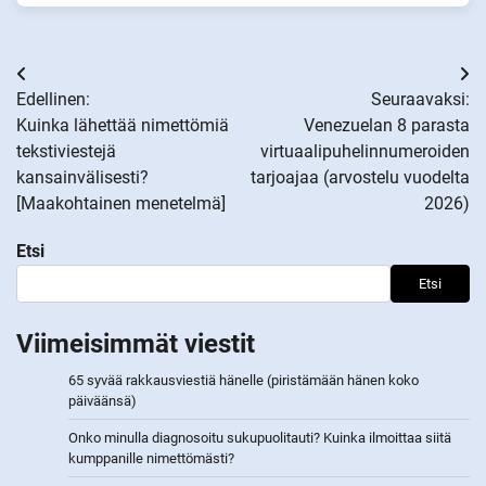
Artikkelien
Edellinen:
Seuraavaksi:
selaus
Kuinka lähettää nimettömiä
Venezuelan 8 parasta
tekstiviestejä
virtuaalipuhelinnumeroiden
kansainvälisesti?
tarjoajaa (arvostelu vuodelta
[Maakohtainen menetelmä]
2026)
Etsi
Etsi
Viimeisimmät viestit
65 syvää rakkausviestiä hänelle (piristämään hänen koko
päiväänsä)
Onko minulla diagnosoitu sukupuolitauti? Kuinka ilmoittaa siitä
kumppanille nimettömästi?