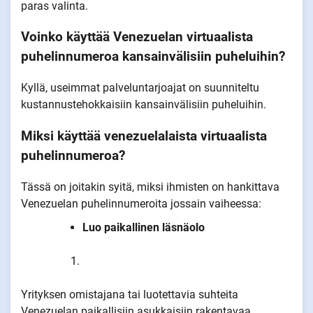
paras valinta.
Voinko käyttää Venezuelan virtuaalista
puhelinnumeroa kansainvälisiin puheluihin?
Kyllä, useimmat palveluntarjoajat on suunniteltu
kustannustehokkaisiin kansainvälisiin puheluihin.
Miksi käyttää venezuelalaista virtuaalista
puhelinnumeroa?
Tässä on joitakin syitä, miksi ihmisten on hankittava
Venezuelan puhelinnumeroita jossain vaiheessa:
Luo paikallinen läsnäolo
Yrityksen omistajana tai luotettavia suhteita
Venezuelan paikallisiin asukkaisiin rakentavaa