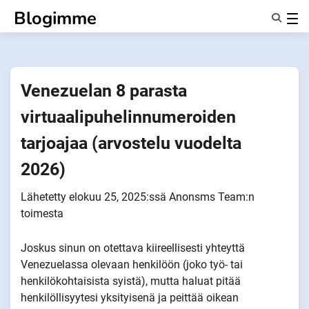
Siirry
Blogimme
sisältöön
Ominaisuudet
Tietoa Meistä
Anonyymit
Venezuelan 8 parasta
Ilmoita kumppaneille
virtuaalipuhelinnumeroiden
tarjoajaa (arvostelu vuodelta
2026)
Lähetetty
elokuu 25, 2025
:ssä
Anonsms Team
:n
toimesta
Joskus sinun on otettava kiireellisesti yhteyttä
Venezuelassa olevaan henkilöön (joko työ- tai
henkilökohtaisista syistä), mutta haluat pitää
henkilöllisyytesi yksityisenä ja peittää oikean