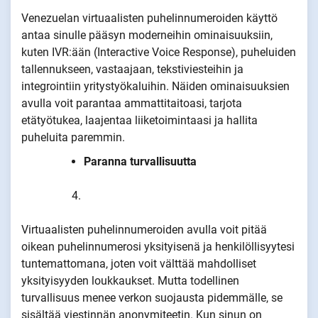
Venezuelan virtuaalisten puhelinnumeroiden käyttö
antaa sinulle pääsyn moderneihin ominaisuuksiin,
kuten IVR:ään (Interactive Voice Response), puheluiden
tallennukseen, vastaajaan, tekstiviesteihin ja
integrointiin yritystyökaluihin. Näiden ominaisuuksien
avulla voit parantaa ammattitaitoasi, tarjota
etätyötukea, laajentaa liiketoimintaasi ja hallita
puheluita paremmin.
Paranna turvallisuutta
Virtuaalisten puhelinnumeroiden avulla voit pitää
oikean puhelinnumerosi yksityisenä ja henkilöllisyytesi
tuntemattomana, joten voit välttää mahdolliset
yksityisyyden loukkaukset. Mutta todellinen
turvallisuus menee verkon suojausta pidemmälle, se
sisältää viestinnän anonymiteetin. Kun sinun on