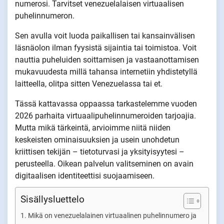
numerosi. Tarvitset venezuelalaisen virtuaalisen
puhelinnumeron.
Sen avulla voit luoda paikallisen tai kansainvälisen
läsnäolon ilman fyysistä sijaintia tai toimistoa. Voit
nauttia puheluiden soittamisen ja vastaanottamisen
mukavuudesta millä tahansa internetiin yhdistetyllä
laitteella, olitpa sitten Venezuelassa tai et.
Tässä kattavassa oppaassa tarkastelemme vuoden
2026 parhaita virtuaalipuhelinnumeroiden tarjoajia.
Mutta mikä tärkeintä, arvioimme niitä niiden
keskeisten ominaisuuksien ja usein unohdetun
kriittisen tekijän – tietoturvasi ja yksityisyytesi –
perusteella. Oikean palvelun valitseminen on avain
digitaalisen identiteettisi suojaamiseen.
Sisällysluettelo
Mikä on venezuelalainen virtuaalinen puhelinnumero ja