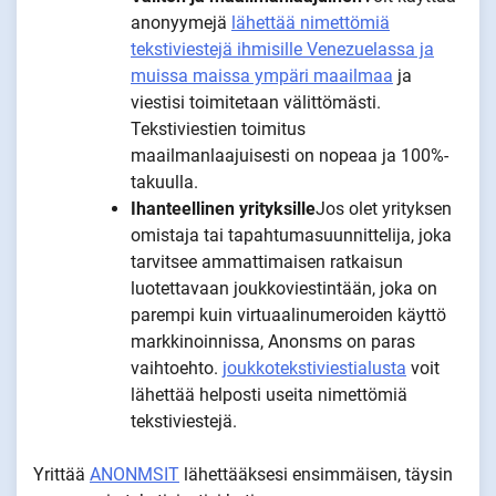
anonyymejä
lähettää nimettömiä
tekstiviestejä ihmisille Venezuelassa ja
muissa maissa ympäri maailmaa
ja
viestisi toimitetaan välittömästi.
Tekstiviestien toimitus
maailmanlaajuisesti on nopeaa ja 100%-
takuulla.
Ihanteellinen yrityksille
Jos olet yrityksen
omistaja tai tapahtumasuunnittelija, joka
tarvitsee ammattimaisen ratkaisun
luotettavaan joukkoviestintään, joka on
parempi kuin virtuaalinumeroiden käyttö
markkinoinnissa, Anonsms on paras
vaihtoehto.
joukkotekstiviestialusta
voit
lähettää helposti useita nimettömiä
tekstiviestejä.
Yrittää
ANONMSIT
lähettääksesi ensimmäisen, täysin