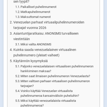
sen tyypit?
Paikalliset puhelinnumerot
Matkapuhelinnumerot
Maksuttomat numerot
Venezuelan parhaat virtuaalipuhelinnumeroiden
tarjoajat vuonna 2026
Asiantuntijaratkaisu: ANONSMS turvalliseen
viestintään
Miksi valita ANONSMS
Kuinka saada venezuelalainen virtuaalinen
puhelinnumero (yleiset vaiheet)
Käytännön kysymyksiä
Paljonko venezuelalaisen virtuaalisen puhelinnumeron
hankkiminen maksaa?
Miten saat ilmaisen puhelinnumeron Venezuelasta?
Miten valitsen parhaan virtuaalisen puhelinnumeron
tarjoajan?
Voinko käyttää Venezuelan virtuaalista
puhelinnumeroa kansainvälisiin puheluihin?
Miksi käyttää venezuelalaista virtuaalista
puhelinnumeroa?