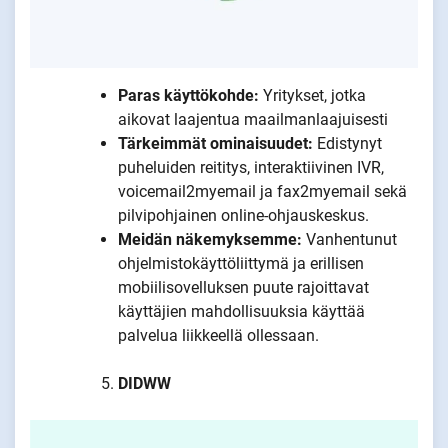
Paras käyttökohde:
Yritykset, jotka
aikovat laajentua maailmanlaajuisesti
Tärkeimmät ominaisuudet:
Edistynyt
puheluiden reititys, interaktiivinen IVR,
voicemail2myemail ja fax2myemail sekä
pilvipohjainen online-ohjauskeskus.
Meidän näkemyksemme:
Vanhentunut
ohjelmistokäyttöliittymä ja erillisen
mobiilisovelluksen puute rajoittavat
käyttäjien mahdollisuuksia käyttää
palvelua liikkeellä ollessaan.
DIDWW