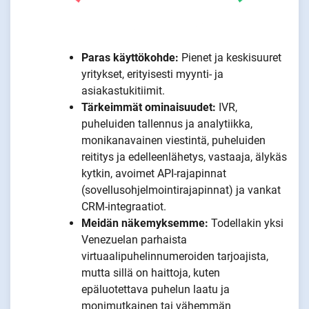
Paras käyttökohde:
Pienet ja keskisuuret
yritykset, erityisesti myynti- ja
asiakastukitiimit.
Tärkeimmät ominaisuudet:
IVR,
puheluiden tallennus ja analytiikka,
monikanavainen viestintä, puheluiden
reititys ja edelleenlähetys, vastaaja, älykäs
kytkin, avoimet API-rajapinnat
(sovellusohjelmointirajapinnat) ja vankat
CRM-integraatiot.
Meidän näkemyksemme:
Todellakin yksi
Venezuelan parhaista
virtuaalipuhelinnumeroiden tarjoajista,
mutta sillä on haittoja, kuten
epäluotettava puhelun laatu ja
monimutkainen tai vähemmän