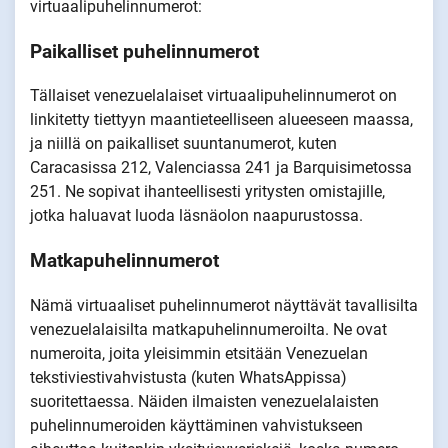
virtuaalipuhelinnumerot:
Paikalliset puhelinnumerot
Tällaiset venezuelalaiset virtuaalipuhelinnumerot on
linkitetty tiettyyn maantieteelliseen alueeseen maassa,
ja niillä on paikalliset suuntanumerot, kuten
Caracasissa 212, Valenciassa 241 ja Barquisimetossa
251. Ne sopivat ihanteellisesti yritysten omistajille,
jotka haluavat luoda läsnäolon naapurustossa.
Matkapuhelinnumerot
Nämä virtuaaliset puhelinnumerot näyttävät tavallisilta
venezuelalaisilta matkapuhelinnumeroilta. Ne ovat
numeroita, joita yleisimmin etsitään Venezuelan
tekstiviestivahvistusta (kuten WhatsAppissa)
suoritettaessa. Näiden ilmaisten venezuelalaisten
puhelinnumeroiden käyttäminen vahvistukseen