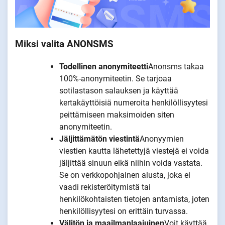
Miksi valita ANONSMS
Todellinen anonymiteetti
Anonsms takaa
100%-anonymiteetin. Se tarjoaa
sotilastason salauksen ja käyttää
kertakäyttöisiä numeroita henkilöllisyytesi
peittämiseen maksimoiden siten
anonymiteetin.
Jäljittämätön viestintä
Anonyymien
viestien kautta lähetettyjä viestejä ei voida
jäljittää sinuun eikä niihin voida vastata.
Se on verkkopohjainen alusta, joka ei
vaadi rekisteröitymistä tai
henkilökohtaisten tietojen antamista, joten
henkilöllisyytesi on erittäin turvassa.
Välitön ja maailmanlaajuinen
Voit käyttää