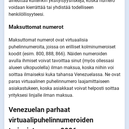
aiheuttaa kuitenkin yksityisyysriskejä, koska numero
voidaan kierrättää tai yhdistää todelliseen
henkilöllisyyteesi.
Maksuttomat numerot
Maksuttomat numerot ovat virtuaalisia
puhelinnumeroita, joissa on erilliset kolminumeroiset
koodit (esim. 800, 888, 866). Näiden numeroiden
avulla ihmiset voivat tavoittaa sinut (myös ollessasi
alueen ulkopuolella) ilman maksua, koska niihin voi
soittaa ilmaiseksi kuka tahansa Venezuelassa. Ne ovat
paras virtuaalinen puhelinnumero laajamittaiseen
asiakastukeen, koska asiakkaat voivat helposti soittaa
yrityksesi linjalle ilman maksua.
Venezuelan parhaat
virtuaalipuhelinnumeroiden