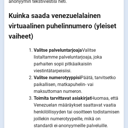
anonyymin tekstiviestisi heti.
Kuinka saada venezuelalainen
virtuaalinen puhelinnumero (yleiset
vaiheet)
Valitse palveluntarjoaja
Valitse
listaltamme palveluntarjoaja, joka
parhaiten sopii pitkäaikaisiin
viestintätarpeisiisi.
Valitse numerotyyppisi
Päätä, tarvitsetko
paikallisen, matkapuhelin- vai
maksuttoman numeron.
Toimita tarvittavat asiakirjat
Huomaa, että
Venezuelan määräykset saattavat vaatia
henkilöllisyyden tai osoitteen todistamisen
joillekin numerotyypeille, mikä on
standardi ei-anonyymeille palveluille.