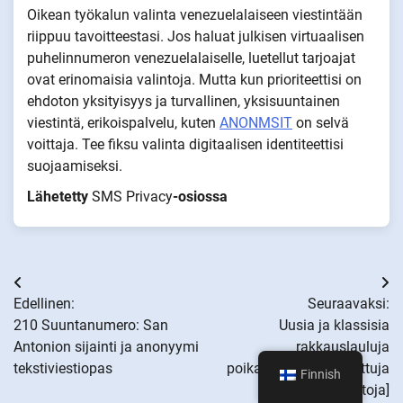
Oikean työkalun valinta venezuelalaiseen viestintään
riippuu tavoitteestasi. Jos haluat julkisen virtuaalisen
puhelinnumeron venezuelalaiselle, luetellut tarjoajat
ovat erinomaisia valintoja. Mutta kun prioriteettisi on
ehdoton yksityisyys ja turvallinen, yksisuuntainen
viestintä, erikoispalvelu, kuten
ANONMSIT
on selvä
voittaja. Tee fiksu valinta digitaalisen identiteettisi
suojaamiseksi.
Lähetetty
SMS Privacy
-osiossa
Artikkelien
Edellinen:
Seuraavaksi:
selaus
210 Suuntanumero: San
Uusia ja klassisia
Antonion sijainti ja anonyymi
rakkauslauluja
tekstiviestiopas
poikaystävällesi [Valittuja
Finnish
poimintoja]