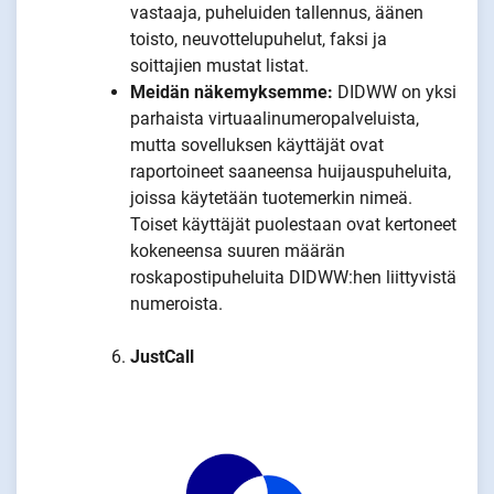
vastaaja, puheluiden tallennus, äänen
toisto, neuvottelupuhelut, faksi ja
soittajien mustat listat.
Meidän näkemyksemme:
DIDWW on yksi
parhaista virtuaalinumeropalveluista,
mutta sovelluksen käyttäjät ovat
raportoineet saaneensa huijauspuheluita,
joissa käytetään tuotemerkin nimeä.
Toiset käyttäjät puolestaan ovat kertoneet
kokeneensa suuren määrän
roskapostipuheluita DIDWW:hen liittyvistä
numeroista.
JustCall