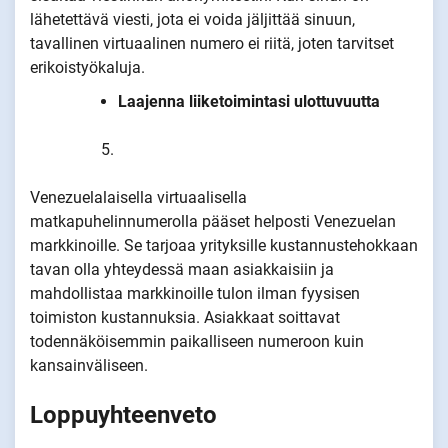
lähetettävä viesti, jota ei voida jäljittää sinuun,
tavallinen virtuaalinen numero ei riitä, joten tarvitset
erikoistyökaluja.
Laajenna liiketoimintasi ulottuvuutta
Venezuelalaisella virtuaalisella
matkapuhelinnumerolla pääset helposti Venezuelan
markkinoille. Se tarjoaa yrityksille kustannustehokkaan
tavan olla yhteydessä maan asiakkaisiin ja
mahdollistaa markkinoille tulon ilman fyysisen
toimiston kustannuksia. Asiakkaat soittavat
todennäköisemmin paikalliseen numeroon kuin
kansainväliseen.
Loppuyhteenveto