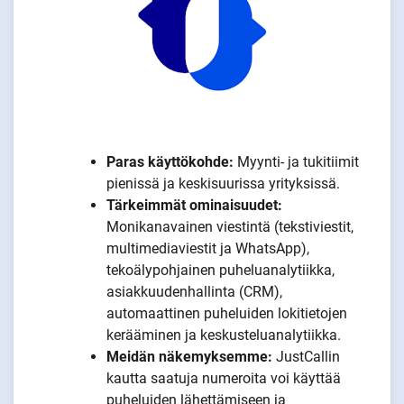
Paras käyttökohde:
Myynti- ja tukitiimit
pienissä ja keskisuurissa yrityksissä.
Tärkeimmät ominaisuudet:
Monikanavainen viestintä (tekstiviestit,
multimediaviestit ja WhatsApp),
tekoälypohjainen puheluanalytiikka,
asiakkuudenhallinta (CRM),
automaattinen puheluiden lokitietojen
kerääminen ja keskusteluanalytiikka.
Meidän näkemyksemme:
JustCallin
kautta saatuja numeroita voi käyttää
puheluiden lähettämiseen ja