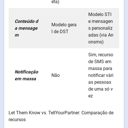
eta)
Modelo STI
Conteúdo d
e mensagen
Modelo gera
a mensage
s personaliz
l de DST
m
adas (via An
onsms)
Sim, recurso
de SMS em
massa para
Notificação
Não
notificar vári
em massa
as pessoas
de uma só v
ez
Let Them Know vs. TellYourPartner: Comparação de
recursos