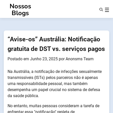
Saltar
Nossos
para
Blogs
o
conteúdo
Caraterísticas
Sobre Nós
Anonsms
“Avise-os” Austrália: Notificação
Notificar Parceiros
gratuita de DST vs. serviços pagos
Postado em
Junho 23, 2025
por
Anonsms Team
Na Austrália, a notificação de infecções sexualmente
transmissíveis (ISTs) pelos parceiros não é apenas
uma responsabilidade pessoal, mas também
desempenha um papel crucial no sistema de defesa
da saúde pública.
No entanto, muitas pessoas consideram a tarefa de
enfrentar essa "notificação" repleta de