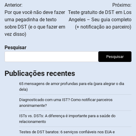
Anterior:
Próximo:
de
Por que você não deve fazer
Teste gratuito de DST em Los
uma pegadinha de texto
Angeles – Seu guia completo
artigos
sobre DST (e o que fazer em
(+ notificação ao parceiro)
vez disso)
Pesquisar
Pesquisar
Publicações recentes
65 mensagens de amor profundas para ela (para alegrar o dia
dela)
Diagnosticado com uma IST? Como notificar parceiros
anonimamente?
ISTs vs. DSTs: A diferença é importante para a saúde do
relacionamento
Testes de DST baratos: 6 serviços confiáveis nos EUA e