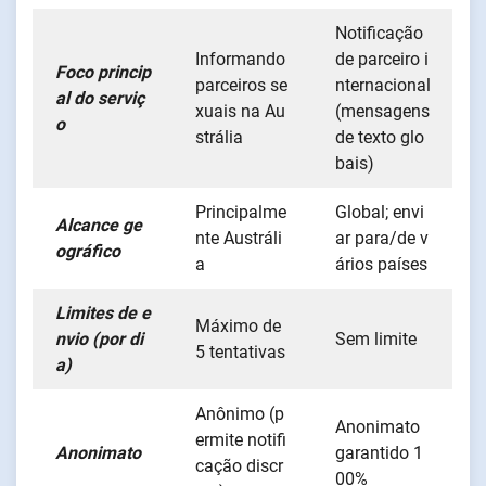
Notificação
Informando
de parceiro i
Foco princip
parceiros se
nternacional
al do serviç
xuais na Au
(mensagens
o
strália
de texto glo
bais)
Principalme
Global; envi
Alcance ge
nte Austráli
ar para/de v
ográfico
a
ários países
Limites de e
Máximo de
nvio (por di
Sem limite
5 tentativas
a)
Anônimo (p
Anonimato
ermite notifi
Anonimato
garantido 1
cação discr
00%