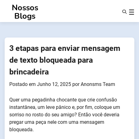
Saltar
Nossos
para
Blogs
o
conteúdo
Caraterísticas
Sobre Nós
Anonsms
3 etapas para enviar mensagem
Notificar Parceiros
de texto bloqueada para
brincadeira
Postado em
Junho 12, 2025
por
Anonsms Team
Quer uma pegadinha chocante que crie confusão
instantânea, um leve pânico e, por fim, coloque um
sorriso no rosto do seu amigo? Então você deveria
pregar uma peça nele com uma mensagem
bloqueada.