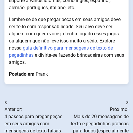
suporte a vários idiomas, como inglês, espanhol,
alemão, português, italiano, etc.
Lembre-se de que pregar peças em seus amigos deve
ser feito com responsabilidade. Seu alvo deve ser
alguém com quem você já tenha jogado esses jogos
ou alguém que não leve isso muito a sério. Explore
nossa
guia definitivo para mensagens de texto de
pegadinhas
e divirta-se fazendo brincadeiras com seus
amigos.
Postado em
Prank
Navegação
Anterior:
Próximo:
de
4 passos para pregar peças
Mais de 20 mensagens de
em seus amigos com
texto e pegadinhas práticas
artigos
mensagens de texto falsas
para todos (especialmente