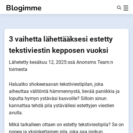
Siirry
Blogimme
sisältöön
Ominaisuudet
Tietoa Meistä
Anonyymit
3 vaihetta lähettääksesi estetty
Ilmoita kumppaneille
tekstiviestin kepposen vuoksi
Lähetetty
kesäkuu 12, 2025
:ssä
Anonsms Team
:n
toimesta
Haluatko shokeeraavan tekstiviestipilan, joka
aiheuttaa välitöntä hämmennystä, lievää paniikkia ja
lopulta hymyn ystäväsi kasvoille? Silloin sinun
kannattaa tehdä pila ystävällesi estettyjen viestien
avulla.
Mikä tarkalleen ottaen on estetty tekstiviestipila? Se on
nopea ja yksinkertainen pila, joka saa jonkun