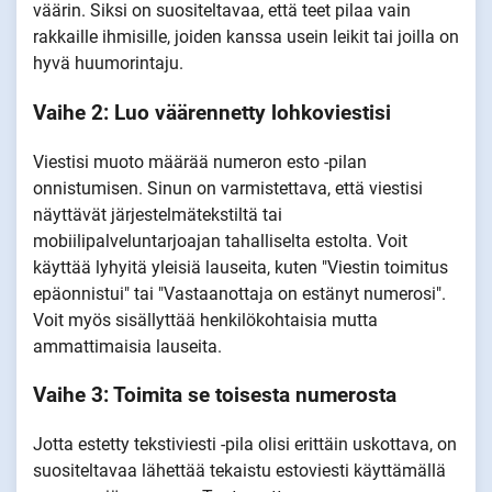
väärin. Siksi on suositeltavaa, että teet pilaa vain
rakkaille ihmisille, joiden kanssa usein leikit tai joilla on
hyvä huumorintaju.
Vaihe 2: Luo väärennetty lohkoviestisi
Viestisi muoto määrää numeron esto -pilan
onnistumisen. Sinun on varmistettava, että viestisi
näyttävät järjestelmätekstiltä tai
mobiilipalveluntarjoajan tahalliselta estolta. Voit
käyttää lyhyitä yleisiä lauseita, kuten "Viestin toimitus
epäonnistui" tai "Vastaanottaja on estänyt numerosi".
Voit myös sisällyttää henkilökohtaisia mutta
ammattimaisia lauseita.
Vaihe 3: Toimita se toisesta numerosta
Jotta estetty tekstiviesti -pila olisi erittäin uskottava, on
suositeltavaa lähettää tekaistu estoviesti käyttämällä