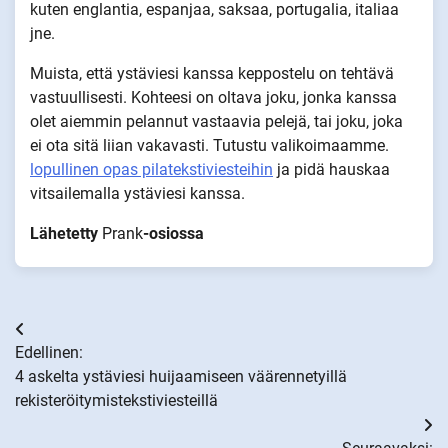
kuten englantia, espanjaa, saksaa, portugalia, italiaa
jne.
Muista, että ystäviesi kanssa keppostelu on tehtävä
vastuullisesti. Kohteesi on oltava joku, jonka kanssa
olet aiemmin pelannut vastaavia pelejä, tai joku, joka
ei ota sitä liian vakavasti. Tutustu valikoimaamme.
lopullinen opas pilatekstiviesteihin
ja pidä hauskaa
vitsailemalla ystäviesi kanssa.
Lähetetty
Prank
-osiossa
Artikkelien
Edellinen:
selaus
4 askelta ystäviesi huijaamiseen väärennetyillä
rekisteröitymistekstiviesteillä