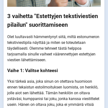
3 vaihetta "Estettyjen tekstiviestien
pilailun" suorittamiseen
Olet luultavasti hämmentynyt siitä, miltä estonumeron
tekstiviestipila näyttää ja miten se toteutetaan
täydellisesti. Olemme tehneet tästä helppoa
tarjoamalla sinulle vaiheet väärennettyjen estettyjen
viestien lähettämiseen.
Vaihe 1: Valitse kohteesi
Yksi tärkeä asia, joka sinun on otettava huomioon
ennen tekaistun estoilmoituksen luomista, on henkilö,
jolle aiot sen lähettää. Tämän henkilön on oltava
ystäväsi, kumppanisi tai joku, jonka kanssa viestittelet
usein. Hänen on oltava joku, joka ei ymmärrä vitsiä