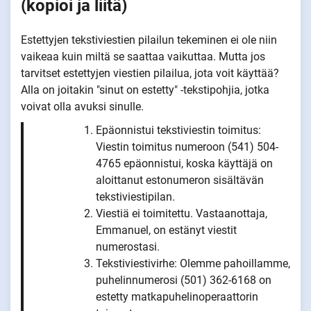
(kopioi ja liitä)
Estettyjen tekstiviestien pilailun tekeminen ei ole niin
vaikeaa kuin miltä se saattaa vaikuttaa. Mutta jos
tarvitset estettyjen viestien pilailua, jota voit käyttää?
Alla on joitakin "sinut on estetty" -tekstipohjia, jotka
voivat olla avuksi sinulle.
Epäonnistui tekstiviestin toimitus:
Viestin toimitus numeroon (541) 504-
4765 epäonnistui, koska käyttäjä on
aloittanut estonumeron sisältävän
tekstiviestipilan.
Viestiä ei toimitettu. Vastaanottaja,
Emmanuel, on estänyt viestit
numerostasi.
Tekstiviestivirhe: Olemme pahoillamme,
puhelinnumerosi (501) 362-6168 on
estetty matkapuhelinoperaattorin