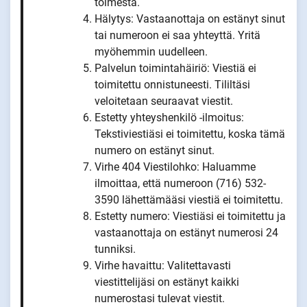
toimesta.
Hälytys: Vastaanottaja on estänyt sinut
tai numeroon ei saa yhteyttä. Yritä
myöhemmin uudelleen.
Palvelun toimintahäiriö: Viestiä ei
toimitettu onnistuneesti. Tililtäsi
veloitetaan seuraavat viestit.
Estetty yhteyshenkilö -ilmoitus:
Tekstiviestiäsi ei toimitettu, koska tämä
numero on estänyt sinut.
Virhe 404 Viestilohko: Haluamme
ilmoittaa, että numeroon (716) 532-
3590 lähettämääsi viestiä ei toimitettu.
Estetty numero: Viestiäsi ei toimitettu ja
vastaanottaja on estänyt numerosi 24
tunniksi.
Virhe havaittu: Valitettavasti
viestittelijäsi on estänyt kaikki
numerostasi tulevat viestit.