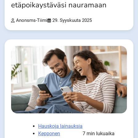
etäpoikaystäväsi nauramaan
Anonsms-Tiimi
29. Syyskuuta 2025
Hauskoja lainauksia
Kepponen
7 min lukuaika