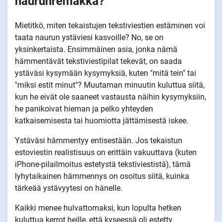
naurunremakka?
Mietitkö, miten tekaistujen tekstiviestien estäminen voi
taata naurun ystäviesi kasvoille? No, se on
yksinkertaista. Ensimmäinen asia, jonka nämä
hämmentävät tekstiviestipilat tekevät, on saada
ystäväsi kysymään kysymyksiä, kuten "mitä tein" tai
"miksi estit minut"? Muutaman minuutin kuluttua siitä,
kun he eivät ole saaneet vastausta näihin kysymyksiin,
he panikoivat hieman ja pelko yhteyden
katkaisemisesta tai huomiotta jättämisestä iskee.
Ystäväsi hämmentyy entisestään. Jos tekaistun
estoviestin realistisuus on erittäin vakuuttava (kuten
iPhone-pilailmoitus estetystä tekstiviestistä), tämä
lyhytaikainen hämmennys on osoitus siitä, kuinka
tärkeää ystävyytesi on hänelle.
Kaikki menee hulvattomaksi, kun lopulta hetken
kuluttua kerrot heille, että kyseessä oli estetty