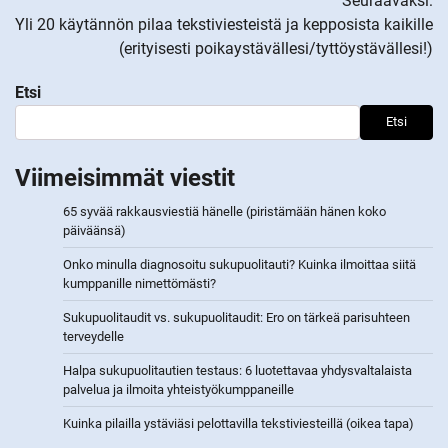
Seuraavaksi:
Yli 20 käytännön pilaa tekstiviesteistä ja kepposista kaikille
(erityisesti poikaystävällesi/tyttöystävällesi!)
Etsi
Etsi
Viimeisimmät viestit
65 syvää rakkausviestiä hänelle (piristämään hänen koko
päiväänsä)
Onko minulla diagnosoitu sukupuolitauti? Kuinka ilmoittaa siitä
kumppanille nimettömästi?
Sukupuolitaudit vs. sukupuolitaudit: Ero on tärkeä parisuhteen
terveydelle
Halpa sukupuolitautien testaus: 6 luotettavaa yhdysvaltalaista
palvelua ja ilmoita yhteistyökumppaneille
Kuinka pilailla ystäviäsi pelottavilla tekstiviesteillä (oikea tapa)