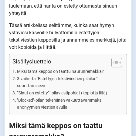
luulemaan, että häntä on estetty ottamasta sinuun
yhteyttä.
Tässä artikkelissa selitämme, kuinka saat hymyn
ystäviesi kasvoille hulvattomilla estettyjen
tekstiviestien kepposilla ja annamme esimerkkejä, joita
voit kopioida ja liittää.
Sisällysluettelo
Miksi tämä keppos on taattu naurunremakka?
3 vaihetta "Estettyjen tekstiviestien pilailun"
suorittamiseen
”Sinut on estetty” -pilaviestipohjat (kopioi ja liitä)
"Blocked"-pilan tekeminen vakuuttavammaksi
anonyymien viestien avulla
Miksi tämä keppos on taattu