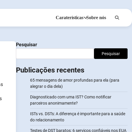
Caraterísticas
Sobre nós
Anonsms
Notificar Parceiros
Pesquisar
Pesquisar
Publicações recentes
65 mensagens de amor profundas para ela (para
as
alegrar o dia dela)
Diagnosticado com uma IST? Como notificar
s
parceiros anonimamente?
ISTs vs. DSTs: A diferença é importante para a saúde
do relacionamento
Testes de DST baratos: 6 serviços confiáveis nos EUA