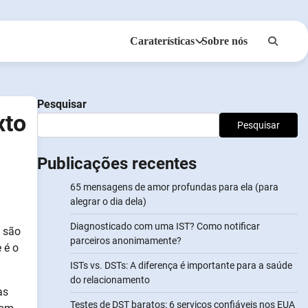
Caraterísticas
Sobre nós
Anonsms
Notificar Parceiros
Pesquisar
xto
Pesquisar
Publicações recentes
65 mensagens de amor profundas para ela (para
alegrar o dia dela)
Diagnosticado com uma IST? Como notificar
s são
parceiros anonimamente?
 é o
ISTs vs. DSTs: A diferença é importante para a saúde
do relacionamento
as
Testes de DST baratos: 6 serviços confiáveis nos EUA