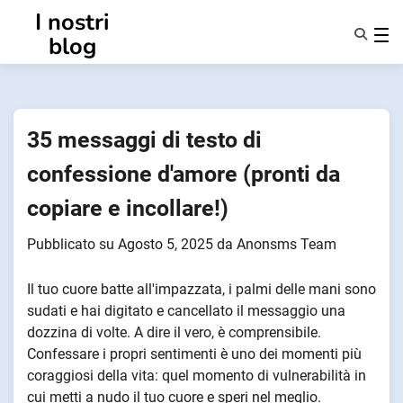
Vai
I nostri
al
blog
contenuto
Caratteristiche
Chi Siamo
Anonsmi
35 messaggi di testo di
NotifyPartners
confessione d'amore (pronti da
copiare e incollare!)
Pubblicato su
Agosto 5, 2025
da
Anonsms Team
Il tuo cuore batte all'impazzata, i palmi delle mani sono
sudati e hai digitato e cancellato il messaggio una
dozzina di volte. A dire il vero, è comprensibile.
Confessare i propri sentimenti è uno dei momenti più
coraggiosi della vita: quel momento di vulnerabilità in
cui metti a nudo il tuo cuore e speri nel meglio.