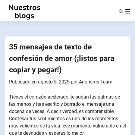
Ir
Nuestros
al
blogs
contenido
Características
Quiénes Somos
Anonsms
35 mensajes de texto de
Notificar a los socios
confesión de amor (¡listos para
copiar y pegar!)
Publicado en
agosto 5, 2025
por
Anonsms Team
Tienes el corazón acelerado, te sudan las palmas de
las manos y has escrito y borrado el mensaje una
docena de veces. A decir verdad, es comprensible.
Confesar tus sentimientos es uno de los momentos
más valientes de la vida: ese momento vulnerable en el
que te desnudas y esperas lo mejor.