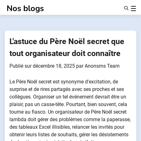
Passer
Nos blogs
au
contenu
Caractéristiques
À Propos De Nous
Anonymes
L'astuce du Père Noël secret que
NotifierPartenaires
tout organisateur doit connaître
Publié sur
décembre 18, 2025
par
Anonsms Team
Le Père Noël secret est synonyme d'excitation, de
surprise et de rires partagés avec ses proches et ses
collègues. Organiser un tel événement devrait être un
plaisir, pas un casse-tête. Pourtant, bien souvent, cela
tourne au fiasco. Un organisateur de Père Noël secret
lambda doit gérer des problèmes comme la paperasse,
des tableaux Excel illisibles, relancer les invités pour
obtenir leurs listes de souhaits, gérer les désistements