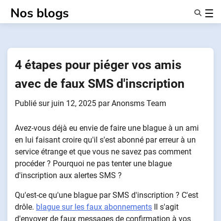
Passer
Nos blogs
au
contenu
Caractéristiques
À Propos De Nous
Anonymes
4 étapes pour piéger vos amis
NotifierPartenaires
avec de faux SMS d'inscription
Publié sur
juin 12, 2025
par
Anonsms Team
Avez-vous déjà eu envie de faire une blague à un ami
en lui faisant croire qu'il s'est abonné par erreur à un
service étrange et que vous ne savez pas comment
procéder ? Pourquoi ne pas tenter une blague
d'inscription aux alertes SMS ?
Qu'est-ce qu'une blague par SMS d'inscription ? C'est
drôle.
blague sur les faux abonnements
Il s'agit
d'envoyer de faux messages de confirmation à vos